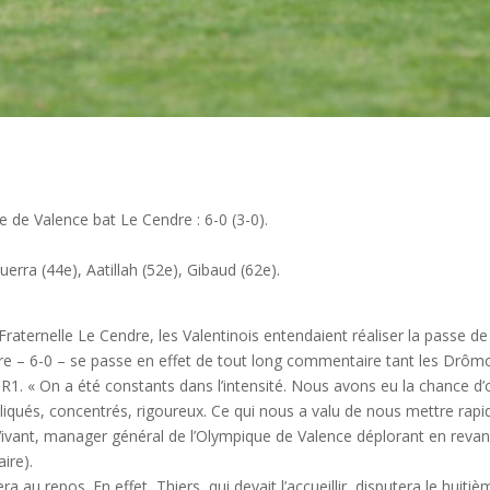
de Valence bat Le Cendre : 6-0 (3-0).
erra (44e), Aatillah (52e), Gibaud (62e).
raternelle Le Cendre, les Valentinois entendaient réaliser la passe de q
core – 6-0 – se passe en effet de tout long commentaire tant les Drôm
1. « On a été constants dans l’intensité. Nous avons eu la chance d’ou
pliqués, concentrés, rigoureux. Ce qui nous a valu de nous mettre rapi
k Vivant, manager général de l’Olympique de Valence déplorant en rev
ire).
 au repos. En effet, Thiers, qui devait l’accueillir, disputera le huit