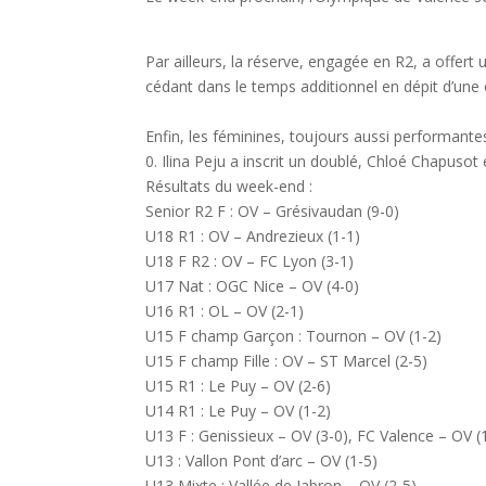
Par ailleurs, la réserve, engagée en R2, a offert
cédant dans le temps additionnel en dépit d’un
Enfin, les féminines, toujours aussi performantes
0. Ilina Peju a inscrit un doublé, Chloé Chapusot
Résultats du week-end :
Senior R2 F : OV – Grésivaudan (9-0)
U18 R1 : OV – Andrezieux (1-1)
U18 F R2 : OV – FC Lyon (3-1)
U17 Nat : OGC Nice – OV (4-0)
U16 R1 : OL – OV (2-1)
U15 F champ Garçon : Tournon – OV (1-2)
U15 F champ Fille : OV – ST Marcel (2-5)
U15 R1 : Le Puy – OV (2-6)
U14 R1 : Le Puy – OV (1-2)
U13 F : Genissieux – OV (3-0), FC Valence – OV (
U13 : Vallon Pont d’arc – OV (1-5)
U13 Mixte : Vallée de Jabron – OV (2-5)