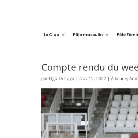
Le Club
Pôle masculin
Pôle Fémi
Compte rendu du wee
par
Ugo Di fraya
|
Nov 15, 2022
|
À la une
,
Arti