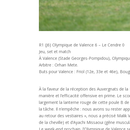
R1 (J6) Olympique de Valence 6 – Le Cendre 0
Jeu, set et match
À Valence (Stade Georges-Pompidou), Olympique 
Arbitre : Orhan Mete.
Buts pour Valence : Friol (12e, 33e et 46e), Bougu
À la faveur de la réception des Auvergnats de la F
manière et l’efficacité offensive en prime. Le s
largement la lanterne rouge de cette poule B de R
la tâche. Il n’empêche : nous avons su rester ap
au retour des vestiaires », nous a précisé Mali
de la cheville) et d’Ayachi Missaoui (gêne muscula
Le week-end prochain, l’Olympique de Valence sera