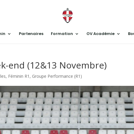
nin
Partenaires
Formation
OV Académie
Bo
k-end (12&13 Novembre)
cles
,
Féminin R1
,
Groupe Performance (R1)