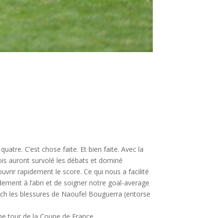
uatre. C’est chose faite. Et bien faite. Avec la
ois auront survolé les débats et dominé
vrir rapidement le score. Ce qui nous a facilité
dement à l’abri et de soigner notre goal-average
anch les blessures de Naoufel Bouguerra (entorse
ième tour de la Coupe de France.