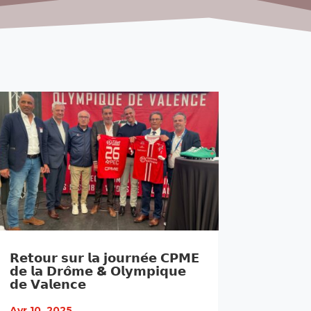
𝗥𝗲𝘁𝗼𝘂𝗿 𝘀𝘂𝗿 𝗹𝗮 𝗷𝗼𝘂𝗿𝗻𝗲́𝗲 𝗖𝗣𝗠𝗘
𝗱𝗲 𝗹𝗮 𝗗𝗿𝗼̂𝗺𝗲 & 𝗢𝗹𝘆𝗺𝗽𝗶𝗾𝘂𝗲
𝗱𝗲 𝗩𝗮𝗹𝗲𝗻𝗰𝗲
Avr 10, 2025