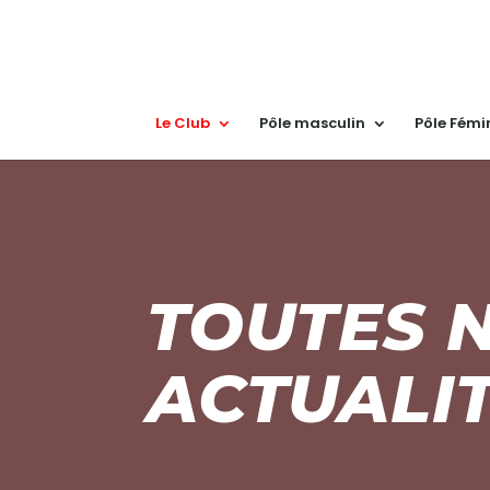
Le Club
Pôle masculin
Pôle Fémi
TOUTES 
ACTUALI