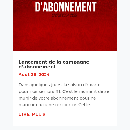
𝗟𝗮𝗻𝗰𝗲𝗺𝗲𝗻𝘁 𝗱𝗲 𝗹𝗮 𝗰𝗮𝗺𝗽𝗮𝗴𝗻𝗲
𝗱’𝗮𝗯𝗼𝗻𝗻𝗲𝗺𝗲𝗻𝘁
Août 26, 2024
Dans quelques jours, la saison démarre
pour nos séniors R1. C'est le moment de se
munir de votre abonnement pour ne
manquer aucune rencontre. Cette...
LIRE PLUS