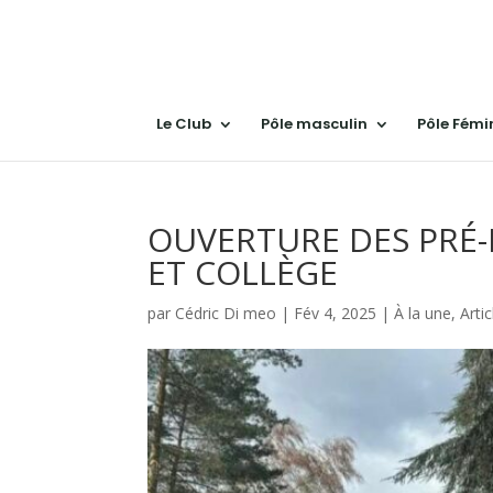
Le Club
Pôle masculin
Pôle Fémi
OUVERTURE DES PRÉ-
ET COLLÈGE
par
Cédric Di meo
|
Fév 4, 2025
|
À la une
,
Artic