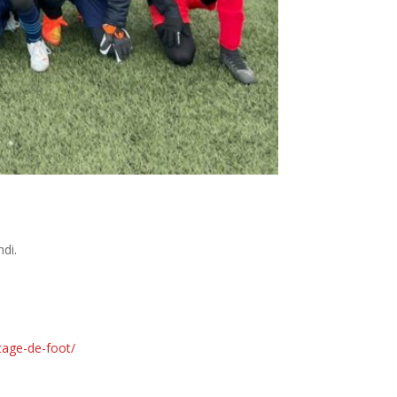
di.
stage-de-foot/