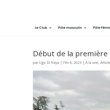
Le Club
Pôle masculin
Pôle Fémi
Début de la première
par
Ugo Di fraya
|
Fév 6, 2023
|
À la une
,
Articl