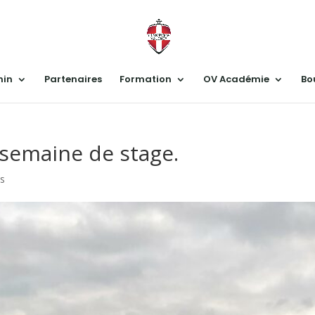
nin
Partenaires
Formation
OV Académie
Bo
 semaine de stage.
es