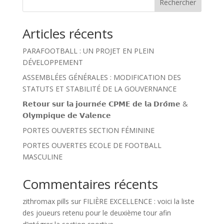
Rechercher
Articles récents
PARAFOOTBALL : UN PROJET EN PLEIN
DÉVELOPPEMENT
ASSEMBLÉES GÉNÉRALES : MODIFICATION DES
STATUTS ET STABILITÉ DE LA GOUVERNANCE
𝗥𝗲𝘁𝗼𝘂𝗿 𝘀𝘂𝗿 𝗹𝗮 𝗷𝗼𝘂𝗿𝗻𝗲́𝗲 𝗖𝗣𝗠𝗘 𝗱𝗲 𝗹𝗮 𝗗𝗿𝗼̂𝗺𝗲 &
𝗢𝗹𝘆𝗺𝗽𝗶𝗾𝘂𝗲 𝗱𝗲 𝗩𝗮𝗹𝗲𝗻𝗰𝗲
PORTES OUVERTES SECTION FÉMININE
PORTES OUVERTES ECOLE DE FOOTBALL
MASCULINE
Commentaires récents
zithromax pills
sur
FILIÈRE EXCELLENCE : voici la liste
des joueurs retenu pour le deuxième tour afin