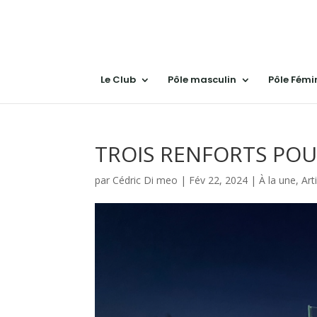
Le Club
Pôle masculin
Pôle Fémi
TROIS RENFORTS POU
par
Cédric Di meo
|
Fév 22, 2024
|
À la une
,
Art