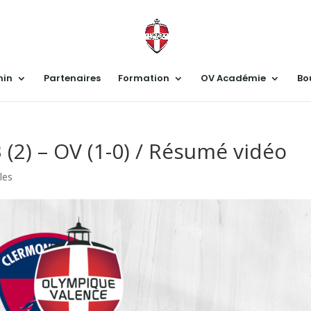
nin
Partenaires
Formation
OV Académie
Bo
 (2) – OV (1-0) / Résumé vidéo
cles