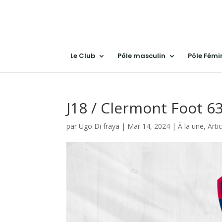
Le Club
Pôle masculin
Pôle Fémi
J18 / Clermont Foot 63
par
Ugo Di fraya
|
Mar 14, 2024
|
À la une
,
Arti