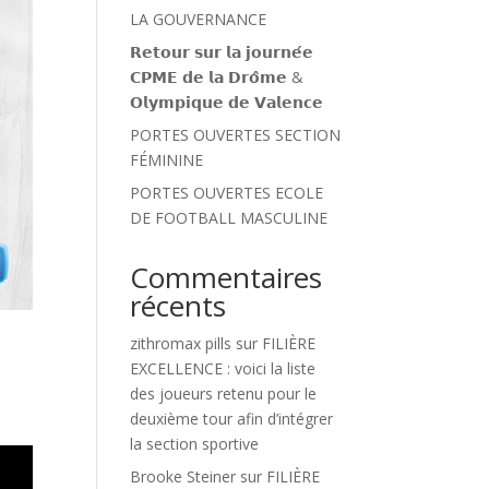
LA GOUVERNANCE
𝗥𝗲𝘁𝗼𝘂𝗿 𝘀𝘂𝗿 𝗹𝗮 𝗷𝗼𝘂𝗿𝗻𝗲́𝗲
𝗖𝗣𝗠𝗘 𝗱𝗲 𝗹𝗮 𝗗𝗿𝗼̂𝗺𝗲 &
𝗢𝗹𝘆𝗺𝗽𝗶𝗾𝘂𝗲 𝗱𝗲 𝗩𝗮𝗹𝗲𝗻𝗰𝗲
PORTES OUVERTES SECTION
FÉMININE
PORTES OUVERTES ECOLE
DE FOOTBALL MASCULINE
Commentaires
récents
zithromax pills
sur
FILIÈRE
EXCELLENCE : voici la liste
des joueurs retenu pour le
deuxième tour afin d’intégrer
la section sportive
Brooke Steiner
sur
FILIÈRE