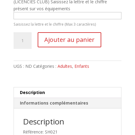
(LICENCIÉS CLUB) Saisissez la lettre et le chiffre
présent sur vos équipements
Saisissez la lettre et le chiffre (Max 3 caractères)
quantité
Ajouter au panier
de
Short
Gardien
Jaune
UGS :
ND
Catégories :
Adultes
,
Enfants
2023-
2024
Description
Informations complémentaires
Description
Référence: SH021