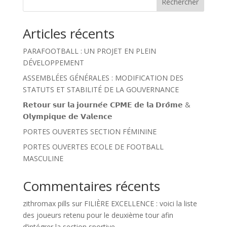
Rechercher
Articles récents
PARAFOOTBALL : UN PROJET EN PLEIN
DÉVELOPPEMENT
ASSEMBLÉES GÉNÉRALES : MODIFICATION DES
STATUTS ET STABILITÉ DE LA GOUVERNANCE
𝗥𝗲𝘁𝗼𝘂𝗿 𝘀𝘂𝗿 𝗹𝗮 𝗷𝗼𝘂𝗿𝗻𝗲́𝗲 𝗖𝗣𝗠𝗘 𝗱𝗲 𝗹𝗮 𝗗𝗿𝗼̂𝗺𝗲 &
𝗢𝗹𝘆𝗺𝗽𝗶𝗾𝘂𝗲 𝗱𝗲 𝗩𝗮𝗹𝗲𝗻𝗰𝗲
PORTES OUVERTES SECTION FÉMININE
PORTES OUVERTES ECOLE DE FOOTBALL
MASCULINE
Commentaires récents
zithromax pills
sur
FILIÈRE EXCELLENCE : voici la liste
des joueurs retenu pour le deuxième tour afin
d’intégrer la section sportive