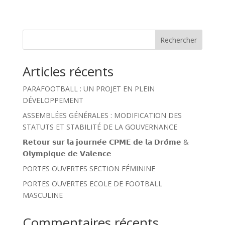
Rechercher
Articles récents
PARAFOOTBALL : UN PROJET EN PLEIN
DÉVELOPPEMENT
ASSEMBLÉES GÉNÉRALES : MODIFICATION DES
STATUTS ET STABILITÉ DE LA GOUVERNANCE
𝗥𝗲𝘁𝗼𝘂𝗿 𝘀𝘂𝗿 𝗹𝗮 𝗷𝗼𝘂𝗿𝗻𝗲́𝗲 𝗖𝗣𝗠𝗘 𝗱𝗲 𝗹𝗮 𝗗𝗿𝗼̂𝗺𝗲 &
𝗢𝗹𝘆𝗺𝗽𝗶𝗾𝘂𝗲 𝗱𝗲 𝗩𝗮𝗹𝗲𝗻𝗰𝗲
PORTES OUVERTES SECTION FÉMININE
PORTES OUVERTES ECOLE DE FOOTBALL
MASCULINE
Commentaires récents