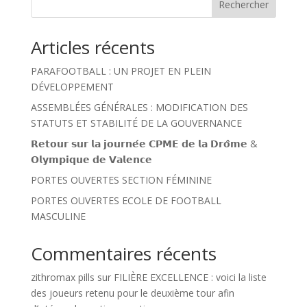
Rechercher
Articles récents
PARAFOOTBALL : UN PROJET EN PLEIN
DÉVELOPPEMENT
ASSEMBLÉES GÉNÉRALES : MODIFICATION DES
STATUTS ET STABILITÉ DE LA GOUVERNANCE
𝗥𝗲𝘁𝗼𝘂𝗿 𝘀𝘂𝗿 𝗹𝗮 𝗷𝗼𝘂𝗿𝗻𝗲́𝗲 𝗖𝗣𝗠𝗘 𝗱𝗲 𝗹𝗮 𝗗𝗿𝗼̂𝗺𝗲 &
𝗢𝗹𝘆𝗺𝗽𝗶𝗾𝘂𝗲 𝗱𝗲 𝗩𝗮𝗹𝗲𝗻𝗰𝗲
PORTES OUVERTES SECTION FÉMININE
PORTES OUVERTES ECOLE DE FOOTBALL
MASCULINE
Commentaires récents
zithromax pills
sur
FILIÈRE EXCELLENCE : voici la liste
des joueurs retenu pour le deuxième tour afin