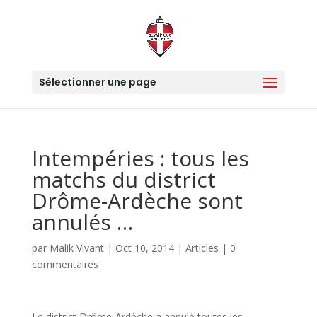
Sélectionner une page
Intempéries : tous les
matchs du district
Drôme-Ardèche sont
annulés …
par
Malik Vivant
|
Oct 10, 2014
|
Articles
|
0
commentaires
Le district Drôme-Ardèche a annulé toutes les