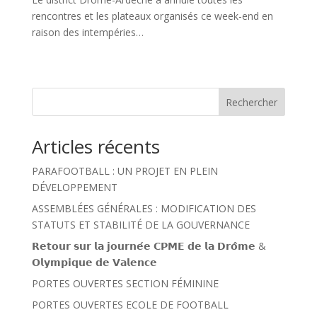
rencontres et les plateaux organisés ce week-end en
raison des intempéries…
Rechercher
Articles récents
PARAFOOTBALL : UN PROJET EN PLEIN
DÉVELOPPEMENT
ASSEMBLÉES GÉNÉRALES : MODIFICATION DES
STATUTS ET STABILITÉ DE LA GOUVERNANCE
𝗥𝗲𝘁𝗼𝘂𝗿 𝘀𝘂𝗿 𝗹𝗮 𝗷𝗼𝘂𝗿𝗻𝗲́𝗲 𝗖𝗣𝗠𝗘 𝗱𝗲 𝗹𝗮 𝗗𝗿𝗼̂𝗺𝗲 &
𝗢𝗹𝘆𝗺𝗽𝗶𝗾𝘂𝗲 𝗱𝗲 𝗩𝗮𝗹𝗲𝗻𝗰𝗲
PORTES OUVERTES SECTION FÉMININE
PORTES OUVERTES ECOLE DE FOOTBALL