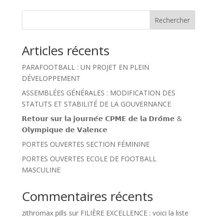
Rechercher
Articles récents
PARAFOOTBALL : UN PROJET EN PLEIN
DÉVELOPPEMENT
ASSEMBLÉES GÉNÉRALES : MODIFICATION DES
STATUTS ET STABILITÉ DE LA GOUVERNANCE
𝗥𝗲𝘁𝗼𝘂𝗿 𝘀𝘂𝗿 𝗹𝗮 𝗷𝗼𝘂𝗿𝗻𝗲́𝗲 𝗖𝗣𝗠𝗘 𝗱𝗲 𝗹𝗮 𝗗𝗿𝗼̂𝗺𝗲 &
𝗢𝗹𝘆𝗺𝗽𝗶𝗾𝘂𝗲 𝗱𝗲 𝗩𝗮𝗹𝗲𝗻𝗰𝗲
PORTES OUVERTES SECTION FÉMININE
PORTES OUVERTES ECOLE DE FOOTBALL
MASCULINE
Commentaires récents
zithromax pills
sur
FILIÈRE EXCELLENCE : voici la liste