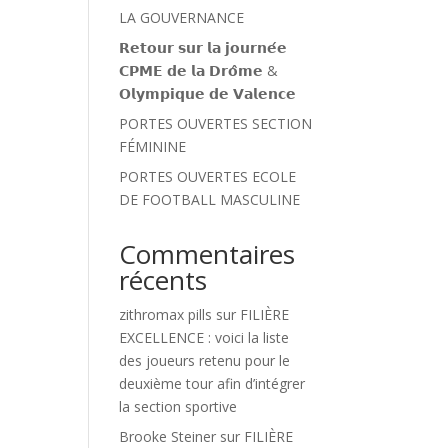
LA GOUVERNANCE
𝗥𝗲𝘁𝗼𝘂𝗿 𝘀𝘂𝗿 𝗹𝗮 𝗷𝗼𝘂𝗿𝗻𝗲́𝗲
𝗖𝗣𝗠𝗘 𝗱𝗲 𝗹𝗮 𝗗𝗿𝗼̂𝗺𝗲 &
𝗢𝗹𝘆𝗺𝗽𝗶𝗾𝘂𝗲 𝗱𝗲 𝗩𝗮𝗹𝗲𝗻𝗰𝗲
PORTES OUVERTES SECTION
FÉMININE
PORTES OUVERTES ECOLE
DE FOOTBALL MASCULINE
Commentaires
récents
zithromax pills
sur
FILIÈRE
EXCELLENCE : voici la liste
des joueurs retenu pour le
deuxième tour afin d’intégrer
la section sportive
Brooke Steiner
sur
FILIÈRE