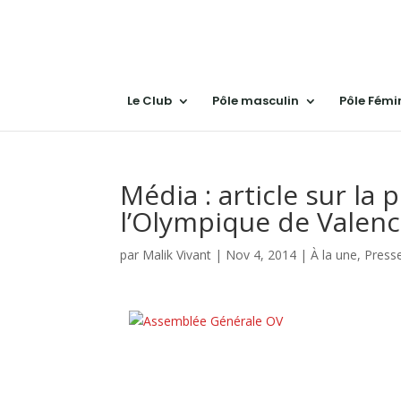
Le Club
Pôle masculin
Pôle Fémi
Média : article sur la
l’Olympique de Valen
par
Malik Vivant
|
Nov 4, 2014
|
À la une
,
Press