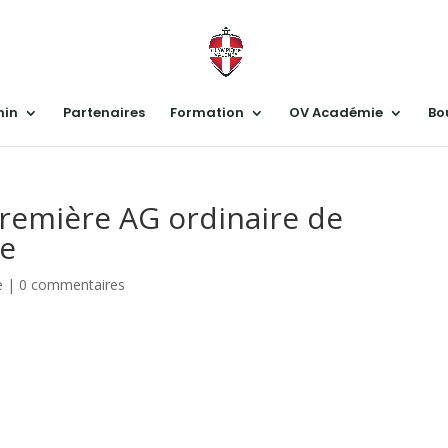
nin
Partenaires
Formation
OV Académie
Bo
 première AG ordinaire de
ce
e
|
0 commentaires