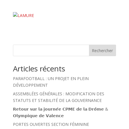
Rechercher
Articles récents
PARAFOOTBALL : UN PROJET EN PLEIN
DÉVELOPPEMENT
ASSEMBLÉES GÉNÉRALES : MODIFICATION DES
STATUTS ET STABILITÉ DE LA GOUVERNANCE
𝗥𝗲𝘁𝗼𝘂𝗿 𝘀𝘂𝗿 𝗹𝗮 𝗷𝗼𝘂𝗿𝗻𝗲́𝗲 𝗖𝗣𝗠𝗘 𝗱𝗲 𝗹𝗮 𝗗𝗿𝗼̂𝗺𝗲 &
𝗢𝗹𝘆𝗺𝗽𝗶𝗾𝘂𝗲 𝗱𝗲 𝗩𝗮𝗹𝗲𝗻𝗰𝗲
PORTES OUVERTES SECTION FÉMININE