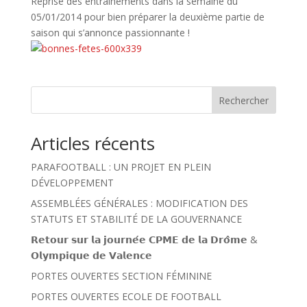
Reprise des entraînements dans la semaine du
05/01/2014 pour bien préparer la deuxième partie de
saison qui s’annonce passionnante !
Rechercher
Articles récents
PARAFOOTBALL : UN PROJET EN PLEIN
DÉVELOPPEMENT
ASSEMBLÉES GÉNÉRALES : MODIFICATION DES
STATUTS ET STABILITÉ DE LA GOUVERNANCE
𝗥𝗲𝘁𝗼𝘂𝗿 𝘀𝘂𝗿 𝗹𝗮 𝗷𝗼𝘂𝗿𝗻𝗲́𝗲 𝗖𝗣𝗠𝗘 𝗱𝗲 𝗹𝗮 𝗗𝗿𝗼̂𝗺𝗲 &
𝗢𝗹𝘆𝗺𝗽𝗶𝗾𝘂𝗲 𝗱𝗲 𝗩𝗮𝗹𝗲𝗻𝗰𝗲
PORTES OUVERTES SECTION FÉMININE
PORTES OUVERTES ECOLE DE FOOTBALL