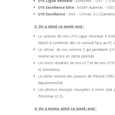
U15 Ligue Honneur :
Echirolles – OV1 : 1-3 (
U15 Excellente Elite
: ASSAF Aubenas – OV2 
U15 Excellence :
OV3 – Cornas: 3-2 (Zianekodj
3. On a aimé ce week-end :
La victoire de nos U15 Ligue Honneur à Echi
Match à confirmer dès ce samedi face au FC L
Le retour de nos seniors 2 qui perdaient 2-0
revenir au score en 2ème période.
Les bons résultats de nos U17 et de nos U19 
et Demenus).
La 2ème victoire des joueurs de Pierrick CRES
départemental.
Les photos envoyés envoyées à notre club
Péronnas (2-2).
4. On a moins aimé ce week-end :