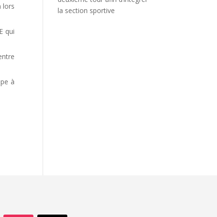
 lors
la section sportive
E qui
entre
ipe à