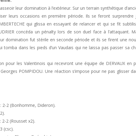
75ème.
sseoir leur domination à l’extérieur. Sur un terrain synthétique d’anc
iser leurs occasions en première période. Ils se feront surprendre 
MBERTECHE qui glissa en essayant de relancer et qui se fit subtilis
AUDRIER concéda un pénalty lors de son duel face à l’attaquant. M
ur domination fut stérile en seconde période et ils se firent une nou
ui tomba dans les pieds d’un Vaudais qui ne laissa pas passer sa c
on pour les Valentinois qui recevront une équipe de DERVAUX en p
 Georges POMPIDOU. Une réaction s’impose pour ne pas glisser da
 2-2 (Bonhomme, Dideron).
2).
 2-2 (Rousset x2).
3 (csc).