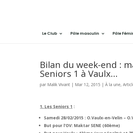
Le Club
Pôle masculin
Pôle Fémi
Bilan du week-end : m
Seniors 1 à Vaulx…
par
Malik Vivant
|
Mar 12, 2015
|
À la une
,
Artic
1. Les Seniors 1
:
Samedi 28/02/2015 : O.Vaulx-en-Velin – O.
But pour l’OV: Maktar SENE (60ème)