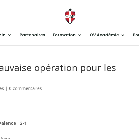
nin
Partenaires
Formation
OV Académie
Bo
auvaise opération pour les
les
|
0 commentaires
Valence : 2-1