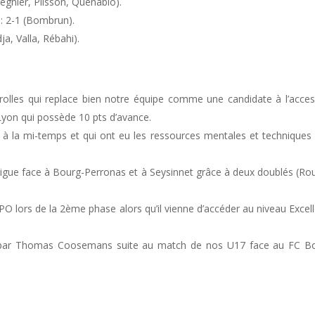
Regnier, Plisson, Quénabio).
: 2-1 (Bombrun).
a, Valla, Rébahi).
rolles qui replace bien notre équipe comme une candidate à l’acces
yon qui possède 10 pts d’avance.
 à la mi-temps et qui ont eu les ressources mentales et techniques
ligue face à Bourg-Perronas et à Seysinnet grâce à deux doublés (Ro
PO lors de la 2ème phase alors qu’il vienne d’accéder au niveau Excel
 par Thomas Coosemans suite au match de nos U17 face au FC B