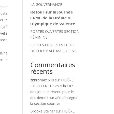
LA GOUVERNANCE
ienne
𝗥𝗲𝘁𝗼𝘂𝗿 𝘀𝘂𝗿 𝗹𝗮 𝗷𝗼𝘂𝗿𝗻𝗲́𝗲
juste
𝗖𝗣𝗠𝗘 𝗱𝗲 𝗹𝗮 𝗗𝗿𝗼̂𝗺𝗲 &
er le
𝗢𝗹𝘆𝗺𝗽𝗶𝗾𝘂𝗲 𝗱𝗲 𝗩𝗮𝗹𝗲𝗻𝗰𝗲
algré
PORTES OUVERTES SECTION
velle
FÉMININE
hance
PORTES OUVERTES ECOLE
DE FOOTBALL MASCULINE
leine
ns le
Commentaires
récents
zithromax pills
sur
FILIÈRE
EXCELLENCE : voici la liste
des joueurs retenu pour le
deuxième tour afin d’intégrer
la section sportive
Brooke Steiner
sur
FILIÈRE