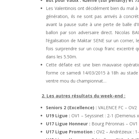
But pour Vaulx : 42ème (sur pénalty) et 
Les Valentinois ont décidément bien du mal à a
génération, ils ne sont pas arrivés à concrét
avant la pause suite à une perte de balle d’I
ballon par son adversaire direct. Nicolas B
l’égalisation de Maktar SENE sur un corner, le
fois surprendre sur un coup franc excentré q
dans les 5.50m.
Cette défaite est une bien mauvaise opérati
forme ce samedi 14/03/2015 à 18h au stade
ventre mou du championnat…
2. Les autres résultats du week-end :
Seniors 2 (Excellence) :
VALENCE FC – OV2 :
U19 Ligue :
OV1 – Seyssinet : 2-1 (Demenus x
U17 Ligue Honneur :
Bourg Péronnas – OV1 :
U17 Ligue Promotion :
OV2 – Andrézieux : 1-