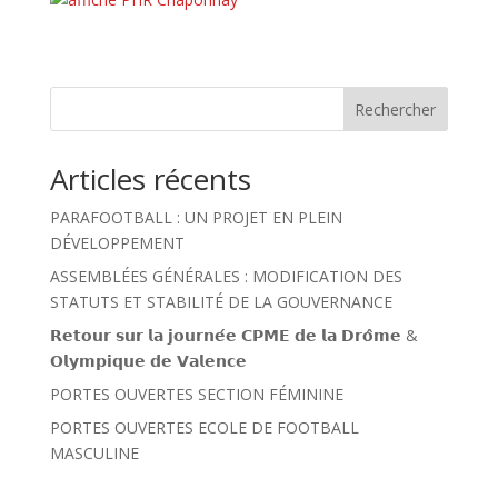
Rechercher
Articles récents
PARAFOOTBALL : UN PROJET EN PLEIN
DÉVELOPPEMENT
ASSEMBLÉES GÉNÉRALES : MODIFICATION DES
STATUTS ET STABILITÉ DE LA GOUVERNANCE
𝗥𝗲𝘁𝗼𝘂𝗿 𝘀𝘂𝗿 𝗹𝗮 𝗷𝗼𝘂𝗿𝗻𝗲́𝗲 𝗖𝗣𝗠𝗘 𝗱𝗲 𝗹𝗮 𝗗𝗿𝗼̂𝗺𝗲 &
𝗢𝗹𝘆𝗺𝗽𝗶𝗾𝘂𝗲 𝗱𝗲 𝗩𝗮𝗹𝗲𝗻𝗰𝗲
PORTES OUVERTES SECTION FÉMININE
PORTES OUVERTES ECOLE DE FOOTBALL
MASCULINE