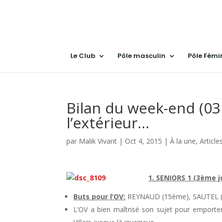
Le Club
Pôle masculin
Pôle Fémi
Bilan du week-end (03 e
l’extérieur…
par
Malik Vivant
|
Oct 4, 2015
|
À la une
,
Article
1. SENIORS 1 (3ème 
Buts pour l’OV:
REYNAUD (15ème), SAUTEL (
L’OV a bien maîtrisé son sujet pour emporter