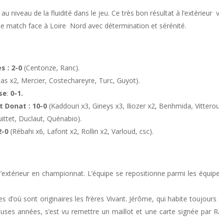
niveau de la fluidité dans le jeu. Ce très bon résultat à l’extérieur 
 le match face à Loire Nord avec détermination et sérénité.
s : 2-0
(Centonze, Ranc).
as x2, Mercier, Costechareyre, Turc, Guyot).
se
:
0-1.
t Donat : 10-0
(Kaddouri x3, Gineys x3, Iliozer x2, Benhmida, Vittero
ittet, Duclaut, Quénabio).
2-0
(Rébahi x6, Lafont x2, Rollin x2, Varloud, csc).
 l’extérieur en championnat. L’équipe se repositionne parmi les équip
les d’où sont originaires les frères Vivant. Jérôme, qui habite toujours
euses années, s’est vu remettre un maillot et une carte signée par 