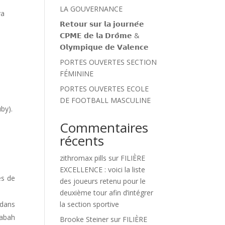
LA GOUVERNANCE
va
𝗥𝗲𝘁𝗼𝘂𝗿 𝘀𝘂𝗿 𝗹𝗮 𝗷𝗼𝘂𝗿𝗻𝗲́𝗲
𝗖𝗣𝗠𝗘 𝗱𝗲 𝗹𝗮 𝗗𝗿𝗼̂𝗺𝗲 &
𝗢𝗹𝘆𝗺𝗽𝗶𝗾𝘂𝗲 𝗱𝗲 𝗩𝗮𝗹𝗲𝗻𝗰𝗲
PORTES OUVERTES SECTION
FÉMININE
PORTES OUVERTES ECOLE
DE FOOTBALL MASCULINE
uby).
Commentaires
récents
zithromax pills
sur
FILIÈRE
EXCELLENCE : voici la liste
es de
des joueurs retenu pour le
deuxième tour afin d’intégrer
 dans
la section sportive
Rabah
Brooke Steiner
sur
FILIÈRE