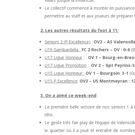
Villars jusque là invaincue.
Le collectif commence à monter en puissance au 
permettre au staff et aux joueurs de préparer
2. Les autres résultats du foot à 11:
Seniors 2 (P.Excellence)
:
OV2 – AS Valensolle
U19 Gambardella :
FC 2 Rochers – OV : 0-6
(B
U17 Ligue Honneur
:
OV 1 – Bourg-en-Bres
U17 Ligue Promotion
:
OV 2 – Gpt Peyrins-S
U15 Ligue Honneur :
OV 1 – Bourgoin
:
3-1
(Gu
U15 P.Excellence
:
OV3 – US Montmeyran : 1
3. On a aimé ce week-end
:
La première belle victoire de nos seniors 1 à
tête.
Le geste très fair-play de l’équipe de Valensol
le quartier où il a joué et entraîné de nombr