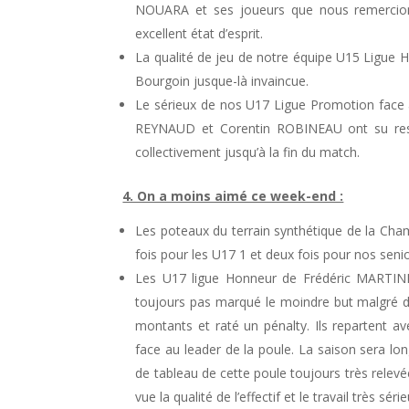
NOUARA et ses joueurs que nous remercion
excellent état d’esprit.
La qualité de jeu de notre équipe U15 Ligue H
Bourgoin jusque-là invaincue.
Le sérieux de nos U17 Ligue Promotion face à
REYNAUD et Corentin ROBINEAU ont su respe
collectivement jusqu’à la fin du match.
4. On a moins aimé ce week-end :
Les poteaux du terrain synthétique de la Cham
fois pour les U17 1 et deux fois pour nos senio
Les U17 ligue Honneur de Frédéric MARTINE
toujours pas marqué le moindre but malgré de
montants et raté un pénalty. Ils repartent a
face au leader de la poule. La saison sera lon
de tableau de cette poule toujours très relevée
vue la qualité de l’effectif et le travail très séri