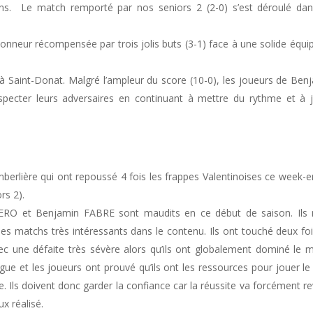
s. Le match remporté par nos seniors 2 (2-0) s’est déroulé da
onneur récompensée par trois jolis buts (3-1) face à une solide équi
 Saint-Donat. Malgré l’ampleur du score (10-0), les joueurs de Ben
cter leurs adversaires en continuant à mettre du rythme et à 
berlière qui ont repoussé 4 fois les frappes Valentinoises ce week-e
rs 2).
RO et Benjamin FABRE sont maudits en ce début de saison. Ils 
s matchs très intéressants dans le contenu. Ils ont touché deux foi
vec une défaite très sévère alors qu’ils ont globalement dominé le 
gue et les joueurs ont prouvé qu’ils ont les ressources pour jouer le
. Ils doivent donc garder la confiance car la réussite va forcément re
eux réalisé.