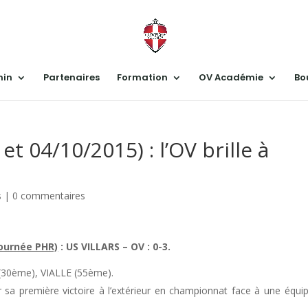
nin
Partenaires
Formation
OV Académie
Bo
t 04/10/2015) : l’OV brille à
s
|
0 commentaires
journée PHR)
: US VILLARS – OV : 0-3.
30ème), VIALLE (55ème).
 sa première victoire à l’extérieur en championnat face à une équi