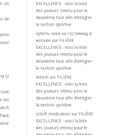
ns un
EXCELLENCE : voici la liste
des joueurs retenu pour le
deuxième tour afin d’intégrer
pe de
la section sportive
купить чеки на гостиницу в
jamin
москве
sur
FILIÈRE
jouer
EXCELLENCE : voici la liste
des joueurs retenu pour le
deuxième tour afin d’intégrer
la section sportive
nd (2
Artech
sur
FILIÈRE
EXCELLENCE : voici la liste
des joueurs retenu pour le
n’ont
deuxième tour afin d’intégrer
s les
la section sportive
match
zoloft medication
sur
FILIÈRE
 haut
EXCELLENCE : voici la liste
venir
des joueurs retenu pour le
deuxième tour afin d’intégrer