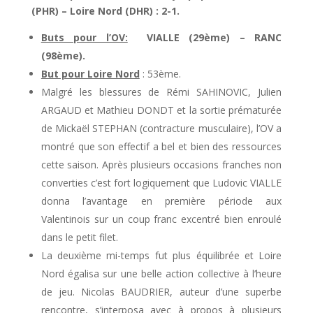
(PHR) – Loire Nord (DHR) : 2-1.
Buts pour l’OV:
VIALLE (29ème) – RANC
(98ème).
But pour Loire Nord
: 53ème.
Malgré les blessures de Rémi SAHINOVIC, Julien
ARGAUD et Mathieu DONDT et la sortie prématurée
de Mickaël STEPHAN (contracture musculaire), l’OV a
montré que son effectif a bel et bien des ressources
cette saison. Après plusieurs occasions franches non
converties c’est fort logiquement que Ludovic VIALLE
donna l’avantage en première période aux
Valentinois sur un coup franc excentré bien enroulé
dans le petit filet.
La deuxième mi-temps fut plus équilibrée et Loire
Nord égalisa sur une belle action collective à l’heure
de jeu. Nicolas BAUDRIER, auteur d’une superbe
rencontre, s’interposa avec à propos à plusieurs