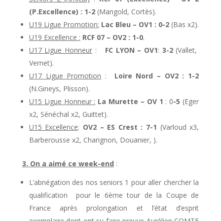
(P.Excellence) : 1-2
(Mangold, Cortès).
U19 Ligue Promotion:
Lac Bleu – OV1 : 0-2
(Bas x2).
U19 Excellence :
RCF 07 – OV2 : 1-0
.
U17 Ligue Honneur
:
FC LYON – OV1
:
3-2
(Vallet,
Vernet).
U17 Ligue Promotion
:
Loire Nord – OV2 : 1-2
(N.Gineys, Plisson).
U15 Ligue Honneur :
La Murette – OV 1
: 0
-5
(Eger
x2, Sénéchal x2, Guittet).
U15 Excellence
:
OV2 – ES Crest : 7-1
(Varloud x3,
Barberousse x2, Charignon, Douanier, ).
3. On a aimé ce week-end
:
L’abnégation des nos seniors 1 pour aller chercher la
qualification pour le 6ème tour de la Coupe de
France après prolongation et l’état d’esprit
exemplaire dont ont su faire preuve Aurélien COMTE