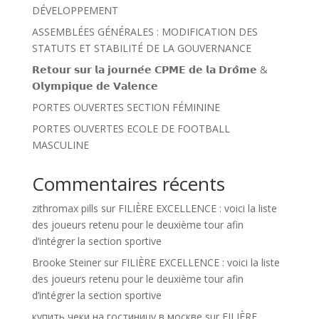
DÉVELOPPEMENT
ASSEMBLÉES GÉNÉRALES : MODIFICATION DES
STATUTS ET STABILITÉ DE LA GOUVERNANCE
𝗥𝗲𝘁𝗼𝘂𝗿 𝘀𝘂𝗿 𝗹𝗮 𝗷𝗼𝘂𝗿𝗻𝗲́𝗲 𝗖𝗣𝗠𝗘 𝗱𝗲 𝗹𝗮 𝗗𝗿𝗼̂𝗺𝗲 &
𝗢𝗹𝘆𝗺𝗽𝗶𝗾𝘂𝗲 𝗱𝗲 𝗩𝗮𝗹𝗲𝗻𝗰𝗲
PORTES OUVERTES SECTION FÉMININE
PORTES OUVERTES ECOLE DE FOOTBALL
MASCULINE
Commentaires récents
zithromax pills
sur
FILIÈRE EXCELLENCE : voici la liste
des joueurs retenu pour le deuxième tour afin
d’intégrer la section sportive
Brooke Steiner
sur
FILIÈRE EXCELLENCE : voici la liste
des joueurs retenu pour le deuxième tour afin
d’intégrer la section sportive
купить чеки на гостиницу в москве
sur
FILIÈRE