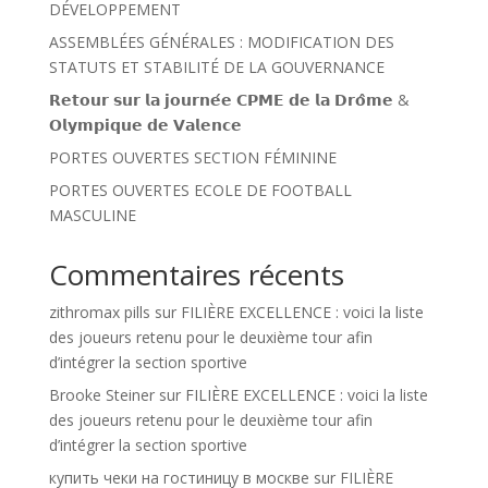
DÉVELOPPEMENT
ASSEMBLÉES GÉNÉRALES : MODIFICATION DES
STATUTS ET STABILITÉ DE LA GOUVERNANCE
𝗥𝗲𝘁𝗼𝘂𝗿 𝘀𝘂𝗿 𝗹𝗮 𝗷𝗼𝘂𝗿𝗻𝗲́𝗲 𝗖𝗣𝗠𝗘 𝗱𝗲 𝗹𝗮 𝗗𝗿𝗼̂𝗺𝗲 &
𝗢𝗹𝘆𝗺𝗽𝗶𝗾𝘂𝗲 𝗱𝗲 𝗩𝗮𝗹𝗲𝗻𝗰𝗲
PORTES OUVERTES SECTION FÉMININE
PORTES OUVERTES ECOLE DE FOOTBALL
MASCULINE
Commentaires récents
zithromax pills
sur
FILIÈRE EXCELLENCE : voici la liste
des joueurs retenu pour le deuxième tour afin
d’intégrer la section sportive
Brooke Steiner
sur
FILIÈRE EXCELLENCE : voici la liste
des joueurs retenu pour le deuxième tour afin
d’intégrer la section sportive
купить чеки на гостиницу в москве
sur
FILIÈRE