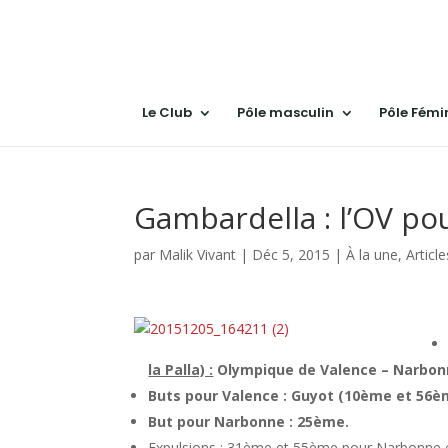
Le Club
Pôle masculin
Pôle Fémi
Gambardella : l’OV pou
par
Malik Vivant
|
Déc 5, 2015
|
À la une
,
Article
la Palla) :
Olympique de Valence – Narbonn
Buts pour Valence : Guyot (10ème et 56è
But pour Narbonne : 25ème.
Expulsions : 31ème et 55ème pour Narbonne 