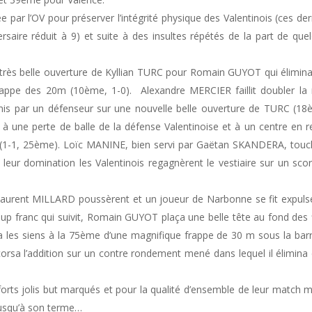
e par l’OV pour préserver l’intégrité physique des Valentinois (ces der
saire réduit à 9) et suite à des insultes répétés de la part de que
 très belle ouverture de Kyllian TURC pour Romain GUYOT qui élimin
 frappe des 20m (10ème, 1-0). Alexandre MERCIER faillit doubler la
mis par un défenseur sur une nouvelle belle ouverture de TURC (18
à une perte de balle de la défense Valentinoise et à un centre en re
se (1-1, 25ème). Loïc MANINE, bien servi par Gaëtan SKANDERA, touc
 leur domination les Valentinois regagnèrent le vestiaire sur un sco
Laurent MILLARD poussèrent et un joueur de Narbonne se fit expuls
p franc qui suivit, Romain GUYOT plaça une belle tête au fond des f
les siens à la 75ème d’une magnifique frappe de 30 m sous la bar
rsa l’addition sur un contre rondement mené dans lequel il élimina
s forts jolis but marqués et pour la qualité d’ensemble de leur match
jusqu’à son terme…