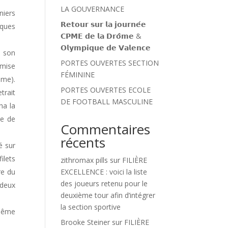
LA GOUVERNANCE
niers
𝗥𝗲𝘁𝗼𝘂𝗿 𝘀𝘂𝗿 𝗹𝗮 𝗷𝗼𝘂𝗿𝗻𝗲́𝗲
lques
𝗖𝗣𝗠𝗘 𝗱𝗲 𝗹𝗮 𝗗𝗿𝗼̂𝗺𝗲 &
𝗢𝗹𝘆𝗺𝗽𝗶𝗾𝘂𝗲 𝗱𝗲 𝗩𝗮𝗹𝗲𝗻𝗰𝗲
a son
PORTES OUVERTES SECTION
 mise
FÉMININE
ème).
PORTES OUVERTES ECOLE
trait
DE FOOTBALL MASCULINE
ha la
re de
Commentaires
récents
é sur
ilets
zithromax pills
sur
FILIÈRE
re du
EXCELLENCE : voici la liste
des joueurs retenu pour le
 deux
deuxième tour afin d’intégrer
la section sportive
 même
Brooke Steiner
sur
FILIÈRE