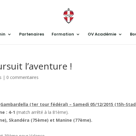
nin
Partenaires
Formation
OV Académie
Bo
rsuit l’aventure !
s
|
0 commentaires
Gambardella (1er tour fé
déral) – Samedi 05/12/2015 (15h-Sta
e : 4-1
(match arrêté à la 81ème).
me), Skandéra (75ème) et Manine (77ème).
et 39ème pour Valence.