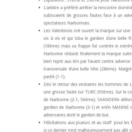
L’arbitre a préféré arrêter la rencontre dominé
subissaient de grosses fautes face à un adver
spectateurs Narbonnais.
Les Valentinois ont ouvert la marque sur une
vis à vis et qui loba le gardien d’une belle
(18ème) mais sa frappe fut contrée in extré
Narbonne réduisit finalement la marque suite 
bien reprit aux 6m par l’avant centre adver
transversale d’une belle tête (28ème). Malgré
parité (1-1).
Dès le retour des vestiaires les hommes de 
une grosse faute sur TURC (55ème). Sur le cou
de Narbonne (2-1, 56ème). SKANDERA délivra 
gardien de Narbonne (3-1) et enfin MANINE co
adversaires dont le gardien de but.
Félicitations aux joueurs et au staff pour le
si ce dernier n’est malheureusement pas allé 