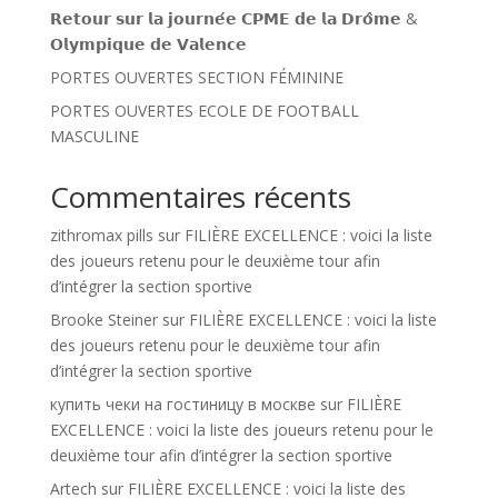
𝗥𝗲𝘁𝗼𝘂𝗿 𝘀𝘂𝗿 𝗹𝗮 𝗷𝗼𝘂𝗿𝗻𝗲́𝗲 𝗖𝗣𝗠𝗘 𝗱𝗲 𝗹𝗮 𝗗𝗿𝗼̂𝗺𝗲 &
𝗢𝗹𝘆𝗺𝗽𝗶𝗾𝘂𝗲 𝗱𝗲 𝗩𝗮𝗹𝗲𝗻𝗰𝗲
PORTES OUVERTES SECTION FÉMININE
PORTES OUVERTES ECOLE DE FOOTBALL
MASCULINE
Commentaires récents
zithromax pills
sur
FILIÈRE EXCELLENCE : voici la liste
des joueurs retenu pour le deuxième tour afin
d’intégrer la section sportive
Brooke Steiner
sur
FILIÈRE EXCELLENCE : voici la liste
des joueurs retenu pour le deuxième tour afin
d’intégrer la section sportive
купить чеки на гостиницу в москве
sur
FILIÈRE
EXCELLENCE : voici la liste des joueurs retenu pour le
deuxième tour afin d’intégrer la section sportive
Artech
sur
FILIÈRE EXCELLENCE : voici la liste des