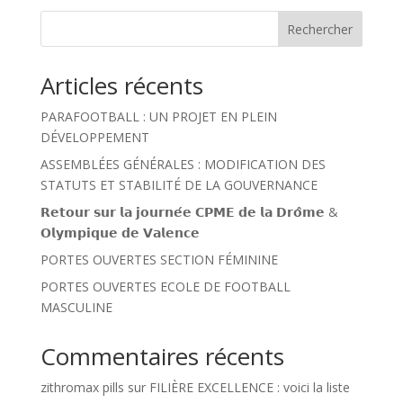
Rechercher
Articles récents
PARAFOOTBALL : UN PROJET EN PLEIN
DÉVELOPPEMENT
ASSEMBLÉES GÉNÉRALES : MODIFICATION DES
STATUTS ET STABILITÉ DE LA GOUVERNANCE
𝗥𝗲𝘁𝗼𝘂𝗿 𝘀𝘂𝗿 𝗹𝗮 𝗷𝗼𝘂𝗿𝗻𝗲́𝗲 𝗖𝗣𝗠𝗘 𝗱𝗲 𝗹𝗮 𝗗𝗿𝗼̂𝗺𝗲 &
𝗢𝗹𝘆𝗺𝗽𝗶𝗾𝘂𝗲 𝗱𝗲 𝗩𝗮𝗹𝗲𝗻𝗰𝗲
PORTES OUVERTES SECTION FÉMININE
PORTES OUVERTES ECOLE DE FOOTBALL
MASCULINE
Commentaires récents
zithromax pills
sur
FILIÈRE EXCELLENCE : voici la liste