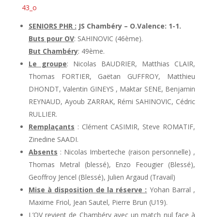
SENIORS PHR :
JS Chambéry – O.Valence: 1-1.
Buts pour OV
: SAHINOVIC (46ème).
But Chambéry
: 49ème.
Le groupe
: Nicolas BAUDRIER, Matthias CLAIR,
Thomas FORTIER, Gaëtan GUFFROY, Matthieu
DHONDT, Valentin GINEYS , Maktar SENE, Benjamin
REYNAUD, Ayoub ZARRAK, Rémi SAHINOVIC, Cédric
RULLIER.
Remplaçants
: Clément CASIMIR, Steve ROMATIF,
Zinedine SAADI.
Absents
: Nicolas Imberteche (raison personnelle) ,
Thomas Metral (blessé), Enzo Feougier (Blessé),
Geoffroy Jencel (Blessé), Julien Argaud (Travail)
Mise à disposition de la réserve :
Yohan Barral ,
Maxime Friol, Jean Sautel, Pierre Brun (U19).
L’OV revient de Chambéry avec un match nul face à