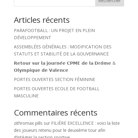
Rechercher
Articles récents
PARAFOOTBALL : UN PROJET EN PLEIN
DÉVELOPPEMENT
ASSEMBLÉES GÉNÉRALES : MODIFICATION DES
STATUTS ET STABILITÉ DE LA GOUVERNANCE
𝗥𝗲𝘁𝗼𝘂𝗿 𝘀𝘂𝗿 𝗹𝗮 𝗷𝗼𝘂𝗿𝗻𝗲́𝗲 𝗖𝗣𝗠𝗘 𝗱𝗲 𝗹𝗮 𝗗𝗿𝗼̂𝗺𝗲 &
𝗢𝗹𝘆𝗺𝗽𝗶𝗾𝘂𝗲 𝗱𝗲 𝗩𝗮𝗹𝗲𝗻𝗰𝗲
PORTES OUVERTES SECTION FÉMININE
PORTES OUVERTES ECOLE DE FOOTBALL
MASCULINE
Commentaires récents
zithromax pills
sur
FILIÈRE EXCELLENCE : voici la liste
des joueurs retenu pour le deuxième tour afin
d’intégrer la section sportive