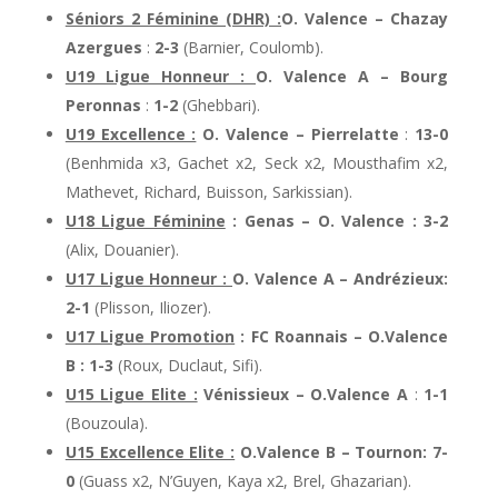
Séniors 2 Féminine (DHR) :
O. Valence – Chazay
Azergues
:
2-3
(Barnier, Coulomb).
U19 Ligue Honneur :
O. Valence A – Bourg
Peronnas
:
1-2
(Ghebbari).
U19 Excellence :
O. Valence – Pierrelatte
:
13-0
(Benhmida x3, Gachet x2, Seck x2, Mousthafim x2,
Mathevet, Richard, Buisson, Sarkissian).
U18 Ligue Féminine
: Genas – O. Valence : 3-2
(Alix, Douanier).
U17 Ligue Honneur :
O. Valence A – Andrézieux:
2-1
(Plisson, Iliozer).
U17 Ligue Promotion
: FC Roannais – O.Valence
B : 1-3
(Roux, Duclaut, Sifi).
U15 Ligue Elite :
Vénissieux – O.Valence A
:
1-1
(Bouzoula).
U15 Excellence Elite :
O.Valence B – Tournon: 7-
0
(Guass x2, N’Guyen, Kaya x2, Brel, Ghazarian).