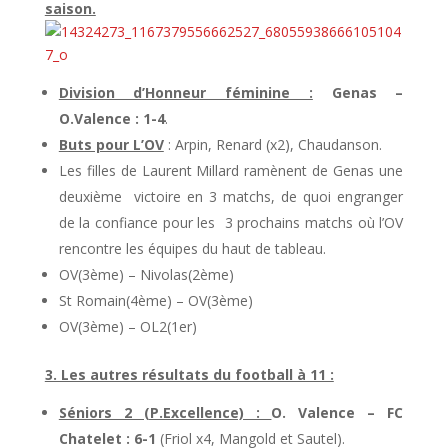
saison.
Division d’Honneur féminine :
Genas –
O.Valence : 1-4
.
Buts pour L’OV
: Arpin, Renard (x2), Chaudanson.
Les filles de Laurent Millard ramènent de Genas une
deuxième victoire en 3 matchs, de quoi engranger
de la confiance pour les 3 prochains matchs où l’OV
rencontre les équipes du haut de tableau.
OV(3ème) – Nivolas(2ème)
St Romain(4ème) – OV(3ème)
OV(3ème) – OL2(1er)
3. Les autres résultats du football à 11 :
Séniors 2 (P.Excellence) :
O. Valence – FC
Chatelet : 6-1
(Friol x4, Mangold et Sautel).