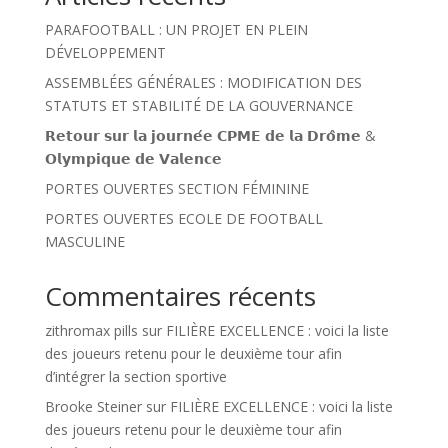
PARAFOOTBALL : UN PROJET EN PLEIN
DÉVELOPPEMENT
ASSEMBLÉES GÉNÉRALES : MODIFICATION DES
STATUTS ET STABILITÉ DE LA GOUVERNANCE
𝗥𝗲𝘁𝗼𝘂𝗿 𝘀𝘂𝗿 𝗹𝗮 𝗷𝗼𝘂𝗿𝗻𝗲́𝗲 𝗖𝗣𝗠𝗘 𝗱𝗲 𝗹𝗮 𝗗𝗿𝗼̂𝗺𝗲 &
𝗢𝗹𝘆𝗺𝗽𝗶𝗾𝘂𝗲 𝗱𝗲 𝗩𝗮𝗹𝗲𝗻𝗰𝗲
PORTES OUVERTES SECTION FÉMININE
PORTES OUVERTES ECOLE DE FOOTBALL
MASCULINE
Commentaires récents
zithromax pills
sur
FILIÈRE EXCELLENCE : voici la liste
des joueurs retenu pour le deuxième tour afin
d’intégrer la section sportive
Brooke Steiner
sur
FILIÈRE EXCELLENCE : voici la liste
des joueurs retenu pour le deuxième tour afin