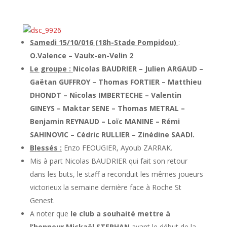
Samedi 15/10/016 (18h-Stade Pompidou)
:
O.Valence – Vaulx-en-Velin 2
Le groupe :
Nicolas BAUDRIER – Julien ARGAUD –
Gaëtan GUFFROY – Thomas FORTIER – Matthieu
DHONDT – Nicolas IMBERTECHE – Valentin
GINEYS – Maktar SENE – Thomas METRAL –
Benjamin REYNAUD – Loïc MANINE – Rémi
SAHINOVIC – Cédric RULLIER – Zinédine SAADI.
Blessés :
Enzo FEOUGIER, Ayoub ZARRAK.
Mis à part Nicolas BAUDRIER qui fait son retour
dans les buts, le staff a reconduit les mêmes joueurs
victorieux la semaine dernière face à Roche St
Genest.
A noter que
le club a souhaité mettre à
l’honneur Mickaël STEPHAN
avant le début de la