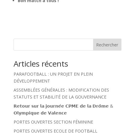
Bon match à tous !
Rechercher
Articles récents
PARAFOOTBALL : UN PROJET EN PLEIN
DÉVELOPPEMENT
ASSEMBLÉES GÉNÉRALES : MODIFICATION DES
STATUTS ET STABILITÉ DE LA GOUVERNANCE
𝗥𝗲𝘁𝗼𝘂𝗿 𝘀𝘂𝗿 𝗹𝗮 𝗷𝗼𝘂𝗿𝗻𝗲́𝗲 𝗖𝗣𝗠𝗘 𝗱𝗲 𝗹𝗮 𝗗𝗿𝗼̂𝗺𝗲 &
𝗢𝗹𝘆𝗺𝗽𝗶𝗾𝘂𝗲 𝗱𝗲 𝗩𝗮𝗹𝗲𝗻𝗰𝗲
PORTES OUVERTES SECTION FÉMININE
PORTES OUVERTES ECOLE DE FOOTBALL