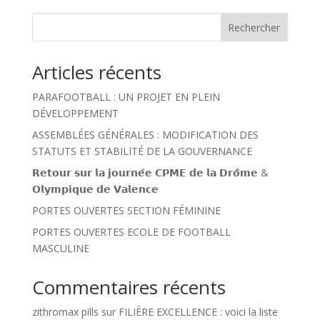
Rechercher
Articles récents
PARAFOOTBALL : UN PROJET EN PLEIN
DÉVELOPPEMENT
ASSEMBLÉES GÉNÉRALES : MODIFICATION DES
STATUTS ET STABILITÉ DE LA GOUVERNANCE
𝗥𝗲𝘁𝗼𝘂𝗿 𝘀𝘂𝗿 𝗹𝗮 𝗷𝗼𝘂𝗿𝗻𝗲́𝗲 𝗖𝗣𝗠𝗘 𝗱𝗲 𝗹𝗮 𝗗𝗿𝗼̂𝗺𝗲 &
𝗢𝗹𝘆𝗺𝗽𝗶𝗾𝘂𝗲 𝗱𝗲 𝗩𝗮𝗹𝗲𝗻𝗰𝗲
PORTES OUVERTES SECTION FÉMININE
PORTES OUVERTES ECOLE DE FOOTBALL
MASCULINE
Commentaires récents
zithromax pills
sur
FILIÈRE EXCELLENCE : voici la liste