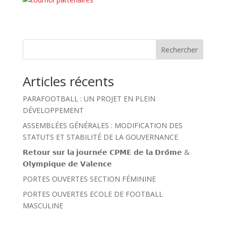
Rechercher
Articles récents
PARAFOOTBALL : UN PROJET EN PLEIN
DÉVELOPPEMENT
ASSEMBLÉES GÉNÉRALES : MODIFICATION DES
STATUTS ET STABILITÉ DE LA GOUVERNANCE
𝗥𝗲𝘁𝗼𝘂𝗿 𝘀𝘂𝗿 𝗹𝗮 𝗷𝗼𝘂𝗿𝗻𝗲́𝗲 𝗖𝗣𝗠𝗘 𝗱𝗲 𝗹𝗮 𝗗𝗿𝗼̂𝗺𝗲 &
𝗢𝗹𝘆𝗺𝗽𝗶𝗾𝘂𝗲 𝗱𝗲 𝗩𝗮𝗹𝗲𝗻𝗰𝗲
PORTES OUVERTES SECTION FÉMININE
PORTES OUVERTES ECOLE DE FOOTBALL
MASCULINE