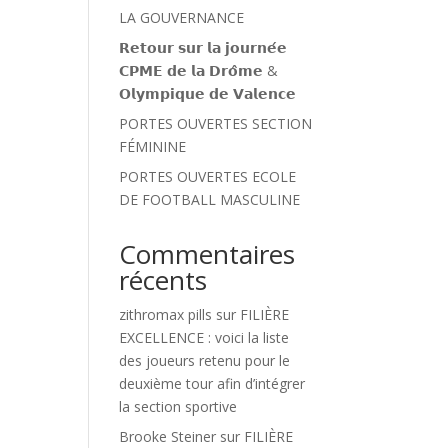
LA GOUVERNANCE
𝗥𝗲𝘁𝗼𝘂𝗿 𝘀𝘂𝗿 𝗹𝗮 𝗷𝗼𝘂𝗿𝗻𝗲́𝗲
𝗖𝗣𝗠𝗘 𝗱𝗲 𝗹𝗮 𝗗𝗿𝗼̂𝗺𝗲 &
𝗢𝗹𝘆𝗺𝗽𝗶𝗾𝘂𝗲 𝗱𝗲 𝗩𝗮𝗹𝗲𝗻𝗰𝗲
PORTES OUVERTES SECTION
FÉMININE
PORTES OUVERTES ECOLE
DE FOOTBALL MASCULINE
Commentaires
récents
zithromax pills
sur
FILIÈRE
EXCELLENCE : voici la liste
des joueurs retenu pour le
deuxième tour afin d’intégrer
la section sportive
Brooke Steiner
sur
FILIÈRE