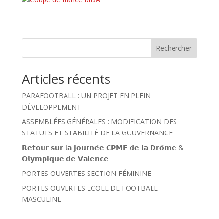
Rechercher
Articles récents
PARAFOOTBALL : UN PROJET EN PLEIN
DÉVELOPPEMENT
ASSEMBLÉES GÉNÉRALES : MODIFICATION DES
STATUTS ET STABILITÉ DE LA GOUVERNANCE
𝗥𝗲𝘁𝗼𝘂𝗿 𝘀𝘂𝗿 𝗹𝗮 𝗷𝗼𝘂𝗿𝗻𝗲́𝗲 𝗖𝗣𝗠𝗘 𝗱𝗲 𝗹𝗮 𝗗𝗿𝗼̂𝗺𝗲 &
𝗢𝗹𝘆𝗺𝗽𝗶𝗾𝘂𝗲 𝗱𝗲 𝗩𝗮𝗹𝗲𝗻𝗰𝗲
PORTES OUVERTES SECTION FÉMININE
PORTES OUVERTES ECOLE DE FOOTBALL
MASCULINE