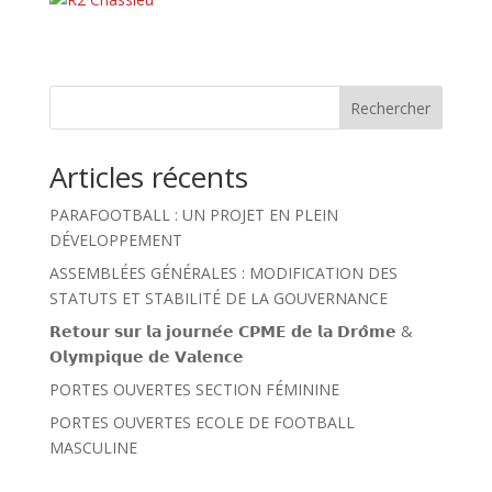
Rechercher
Articles récents
PARAFOOTBALL : UN PROJET EN PLEIN
DÉVELOPPEMENT
ASSEMBLÉES GÉNÉRALES : MODIFICATION DES
STATUTS ET STABILITÉ DE LA GOUVERNANCE
𝗥𝗲𝘁𝗼𝘂𝗿 𝘀𝘂𝗿 𝗹𝗮 𝗷𝗼𝘂𝗿𝗻𝗲́𝗲 𝗖𝗣𝗠𝗘 𝗱𝗲 𝗹𝗮 𝗗𝗿𝗼̂𝗺𝗲 &
𝗢𝗹𝘆𝗺𝗽𝗶𝗾𝘂𝗲 𝗱𝗲 𝗩𝗮𝗹𝗲𝗻𝗰𝗲
PORTES OUVERTES SECTION FÉMININE
PORTES OUVERTES ECOLE DE FOOTBALL
MASCULINE