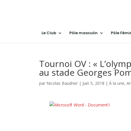
Le Club
Pôle masculin
Pôle Fémi
Tournoi OV : « L’olymp
au stade Georges Pom
par
Nicolas Baudrier
|
Juin 5, 2018
|
À la une
,
Ar