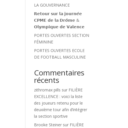
LA GOUVERNANCE
𝗥𝗲𝘁𝗼𝘂𝗿 𝘀𝘂𝗿 𝗹𝗮 𝗷𝗼𝘂𝗿𝗻𝗲́𝗲
𝗖𝗣𝗠𝗘 𝗱𝗲 𝗹𝗮 𝗗𝗿𝗼̂𝗺𝗲 &
𝗢𝗹𝘆𝗺𝗽𝗶𝗾𝘂𝗲 𝗱𝗲 𝗩𝗮𝗹𝗲𝗻𝗰𝗲
PORTES OUVERTES SECTION
FÉMININE
PORTES OUVERTES ECOLE
DE FOOTBALL MASCULINE
Commentaires
récents
zithromax pills
sur
FILIÈRE
EXCELLENCE : voici la liste
des joueurs retenu pour le
deuxième tour afin d’intégrer
la section sportive
Brooke Steiner
sur
FILIÈRE