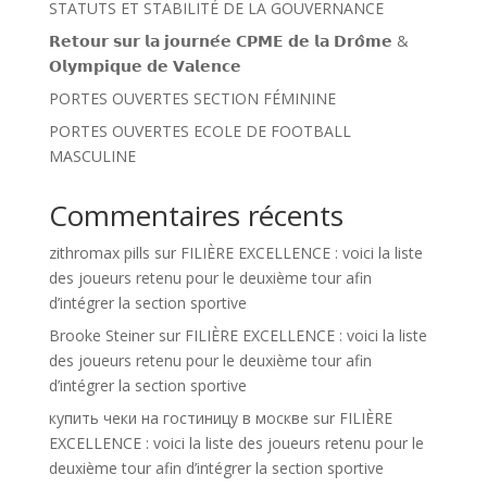
STATUTS ET STABILITÉ DE LA GOUVERNANCE
𝗥𝗲𝘁𝗼𝘂𝗿 𝘀𝘂𝗿 𝗹𝗮 𝗷𝗼𝘂𝗿𝗻𝗲́𝗲 𝗖𝗣𝗠𝗘 𝗱𝗲 𝗹𝗮 𝗗𝗿𝗼̂𝗺𝗲 &
𝗢𝗹𝘆𝗺𝗽𝗶𝗾𝘂𝗲 𝗱𝗲 𝗩𝗮𝗹𝗲𝗻𝗰𝗲
PORTES OUVERTES SECTION FÉMININE
PORTES OUVERTES ECOLE DE FOOTBALL
MASCULINE
Commentaires récents
zithromax pills
sur
FILIÈRE EXCELLENCE : voici la liste
des joueurs retenu pour le deuxième tour afin
d’intégrer la section sportive
Brooke Steiner
sur
FILIÈRE EXCELLENCE : voici la liste
des joueurs retenu pour le deuxième tour afin
d’intégrer la section sportive
купить чеки на гостиницу в москве
sur
FILIÈRE
EXCELLENCE : voici la liste des joueurs retenu pour le
deuxième tour afin d’intégrer la section sportive