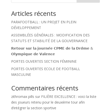
Articles récents
PARAFOOTBALL : UN PROJET EN PLEIN
DÉVELOPPEMENT
ASSEMBLÉES GÉNÉRALES : MODIFICATION DES
STATUTS ET STABILITÉ DE LA GOUVERNANCE
𝗥𝗲𝘁𝗼𝘂𝗿 𝘀𝘂𝗿 𝗹𝗮 𝗷𝗼𝘂𝗿𝗻𝗲́𝗲 𝗖𝗣𝗠𝗘 𝗱𝗲 𝗹𝗮 𝗗𝗿𝗼̂𝗺𝗲 &
𝗢𝗹𝘆𝗺𝗽𝗶𝗾𝘂𝗲 𝗱𝗲 𝗩𝗮𝗹𝗲𝗻𝗰𝗲
PORTES OUVERTES SECTION FÉMININE
PORTES OUVERTES ECOLE DE FOOTBALL
MASCULINE
Commentaires récents
zithromax pills
sur
FILIÈRE EXCELLENCE : voici la liste
des joueurs retenu pour le deuxième tour afin
d’intégrer la section sportive