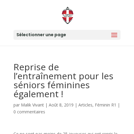
Sélectionner une page
Reprise de
l’entraînement pour les
séniors féminines
également !
par
Malik Vivant
|
Août 8, 2019
|
Articles
,
Féminin R1
|
0 commentaires
Ce ne sont pas moins de 25 joueuses qui ont repris le