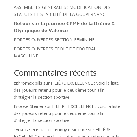
ASSEMBLÉES GÉNÉRALES : MODIFICATION DES
STATUTS ET STABILITÉ DE LA GOUVERNANCE
𝗥𝗲𝘁𝗼𝘂𝗿 𝘀𝘂𝗿 𝗹𝗮 𝗷𝗼𝘂𝗿𝗻𝗲́𝗲 𝗖𝗣𝗠𝗘 𝗱𝗲 𝗹𝗮 𝗗𝗿𝗼̂𝗺𝗲 &
𝗢𝗹𝘆𝗺𝗽𝗶𝗾𝘂𝗲 𝗱𝗲 𝗩𝗮𝗹𝗲𝗻𝗰𝗲
PORTES OUVERTES SECTION FÉMININE
PORTES OUVERTES ECOLE DE FOOTBALL
MASCULINE
Commentaires récents
zithromax pills
sur
FILIÈRE EXCELLENCE : voici la liste
des joueurs retenu pour le deuxième tour afin
d’intégrer la section sportive
Brooke Steiner
sur
FILIÈRE EXCELLENCE : voici la liste
des joueurs retenu pour le deuxième tour afin
d’intégrer la section sportive
купить чеки на гостиницу в москве
sur
FILIÈRE
EXCELLENCE : voici la liste des joueurs retenu pour le