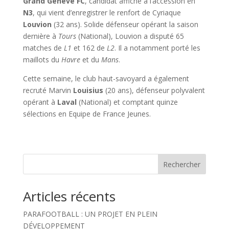
Grand
Genève FC
, candidat affiché à l’accession en
N3
, qui vient d’enregistrer le renfort de Cyriaque
Louvion
(32 ans). Solide défenseur opérant la saison
dernière à
Tours
(National), Louvion a disputé 65
matches de
L1
et 162 de
L2
. Il a notamment porté les
maillots du
Havre
et du
Mans
.
Cette semaine, le club haut-savoyard a également
recruté Marvin
Louisius
(20 ans), défenseur polyvalent
opérant à
Laval
(National) et comptant quinze
sélections en Equipe de France Jeunes.
Rechercher
Articles récents
PARAFOOTBALL : UN PROJET EN PLEIN
DÉVELOPPEMENT