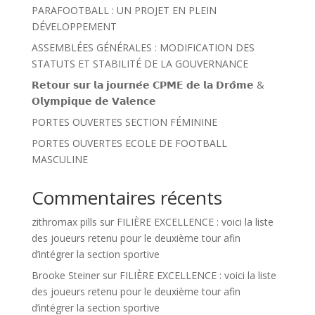
PARAFOOTBALL : UN PROJET EN PLEIN
DÉVELOPPEMENT
ASSEMBLÉES GÉNÉRALES : MODIFICATION DES
STATUTS ET STABILITÉ DE LA GOUVERNANCE
𝗥𝗲𝘁𝗼𝘂𝗿 𝘀𝘂𝗿 𝗹𝗮 𝗷𝗼𝘂𝗿𝗻𝗲́𝗲 𝗖𝗣𝗠𝗘 𝗱𝗲 𝗹𝗮 𝗗𝗿𝗼̂𝗺𝗲 &
𝗢𝗹𝘆𝗺𝗽𝗶𝗾𝘂𝗲 𝗱𝗲 𝗩𝗮𝗹𝗲𝗻𝗰𝗲
PORTES OUVERTES SECTION FÉMININE
PORTES OUVERTES ECOLE DE FOOTBALL
MASCULINE
Commentaires récents
zithromax pills
sur
FILIÈRE EXCELLENCE : voici la liste
des joueurs retenu pour le deuxième tour afin
d’intégrer la section sportive
Brooke Steiner
sur
FILIÈRE EXCELLENCE : voici la liste
des joueurs retenu pour le deuxième tour afin
d’intégrer la section sportive