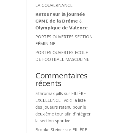
LA GOUVERNANCE
𝗥𝗲𝘁𝗼𝘂𝗿 𝘀𝘂𝗿 𝗹𝗮 𝗷𝗼𝘂𝗿𝗻𝗲́𝗲
𝗖𝗣𝗠𝗘 𝗱𝗲 𝗹𝗮 𝗗𝗿𝗼̂𝗺𝗲 &
𝗢𝗹𝘆𝗺𝗽𝗶𝗾𝘂𝗲 𝗱𝗲 𝗩𝗮𝗹𝗲𝗻𝗰𝗲
PORTES OUVERTES SECTION
FÉMININE
PORTES OUVERTES ECOLE
DE FOOTBALL MASCULINE
Commentaires
récents
zithromax pills
sur
FILIÈRE
EXCELLENCE : voici la liste
des joueurs retenu pour le
deuxième tour afin d’intégrer
la section sportive
Brooke Steiner
sur
FILIÈRE