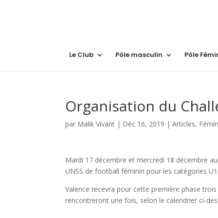
Le Club
Pôle masculin
Pôle Fémi
Organisation du Chal
par
Malik Vivant
|
Déc 16, 2019
|
Articles
,
Fémin
Mardi 17 décembre et mercredi 18 décembre aura
UNSS de football féminin pour les catégories U
Valence recevra pour cette première phase trois
rencontreront une fois, selon le calendrier ci-de