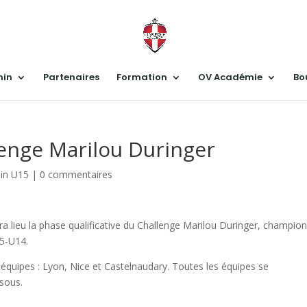
nin
Partenaires
Formation
OV Académie
Bo
lenge Marilou Duringer
in U15
|
0 commentaires
 lieu la phase qualificative du Challenge Marilou Duringer, champio
15-U14.
 équipes : Lyon, Nice et Castelnaudary. Toutes les équipes se
ssous.