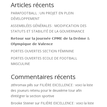
Articles récents
PARAFOOTBALL : UN PROJET EN PLEIN
DÉVELOPPEMENT
ASSEMBLÉES GÉNÉRALES : MODIFICATION DES
STATUTS ET STABILITÉ DE LA GOUVERNANCE
𝗥𝗲𝘁𝗼𝘂𝗿 𝘀𝘂𝗿 𝗹𝗮 𝗷𝗼𝘂𝗿𝗻𝗲́𝗲 𝗖𝗣𝗠𝗘 𝗱𝗲 𝗹𝗮 𝗗𝗿𝗼̂𝗺𝗲 &
𝗢𝗹𝘆𝗺𝗽𝗶𝗾𝘂𝗲 𝗱𝗲 𝗩𝗮𝗹𝗲𝗻𝗰𝗲
PORTES OUVERTES SECTION FÉMININE
PORTES OUVERTES ECOLE DE FOOTBALL
MASCULINE
Commentaires récents
zithromax pills
sur
FILIÈRE EXCELLENCE : voici la liste
des joueurs retenu pour le deuxième tour afin
d’intégrer la section sportive
Brooke Steiner
sur
FILIÈRE EXCELLENCE : voici la liste