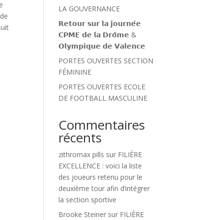
e
LA GOUVERNANCE
 de
𝗥𝗲𝘁𝗼𝘂𝗿 𝘀𝘂𝗿 𝗹𝗮 𝗷𝗼𝘂𝗿𝗻𝗲́𝗲
uit
𝗖𝗣𝗠𝗘 𝗱𝗲 𝗹𝗮 𝗗𝗿𝗼̂𝗺𝗲 &
𝗢𝗹𝘆𝗺𝗽𝗶𝗾𝘂𝗲 𝗱𝗲 𝗩𝗮𝗹𝗲𝗻𝗰𝗲
PORTES OUVERTES SECTION
FÉMININE
PORTES OUVERTES ECOLE
DE FOOTBALL MASCULINE
Commentaires
récents
zithromax pills
sur
FILIÈRE
EXCELLENCE : voici la liste
des joueurs retenu pour le
deuxième tour afin d’intégrer
la section sportive
Brooke Steiner
sur
FILIÈRE