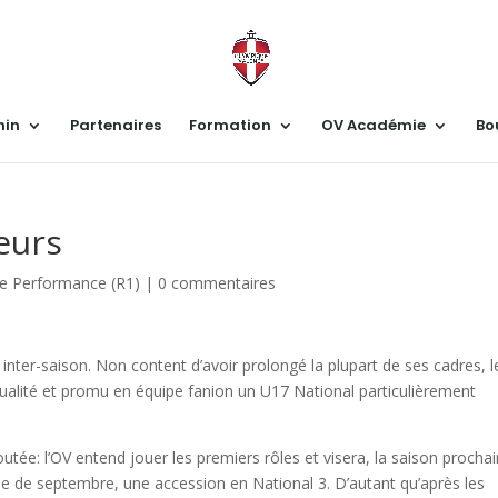
nin
Partenaires
Formation
OV Académie
Bo
eurs
e Performance (R1)
|
0 commentaires
 inter-saison. Non content d’avoir prolongé la plupart de ses cadres, l
qualité et promu en équipe fanion un U17 National particulièrement
joutée: l’OV entend jouer les premiers rôles et visera, la saison procha
ne de septembre, une accession en National 3. D’autant qu’après les