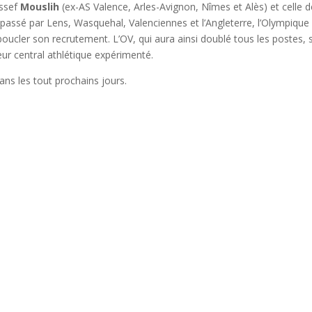
ussef
Mouslih
(ex-AS Valence, Arles-Avignon, Nîmes et Alès) et celle d
n, passé par Lens, Wasquehal, Valenciennes et l’Angleterre, l’Olympique
boucler son recrutement. L’OV, qui aura ainsi doublé tous les postes, s
seur central athlétique expérimenté.
dans les tout prochains jours.