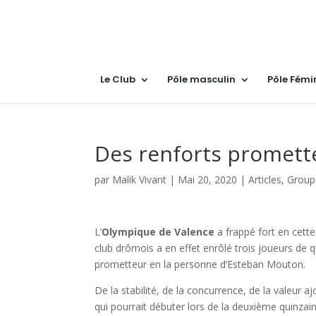
Le Club
Pôle masculin
Pôle Fémi
Des renforts promett
par
Malik Vivant
|
Mai 20, 2020
|
Articles
,
Group
L’
Olympique de Valence
a frappé fort en cette
club drômois a en effet enrôlé trois joueurs de 
prometteur en la personne d’Esteban Mouton.
De la stabilité, de la concurrence, de la valeur a
qui pourrait débuter lors de la deuxième quinzai