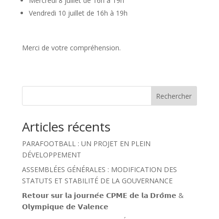
Mercredi 8 juillet de 16h à 19h
Vendredi 10 juillet de 16h à 19h
Merci de votre compréhension.
Rechercher
Articles récents
PARAFOOTBALL : UN PROJET EN PLEIN
DÉVELOPPEMENT
ASSEMBLÉES GÉNÉRALES : MODIFICATION DES
STATUTS ET STABILITÉ DE LA GOUVERNANCE
𝗥𝗲𝘁𝗼𝘂𝗿 𝘀𝘂𝗿 𝗹𝗮 𝗷𝗼𝘂𝗿𝗻𝗲́𝗲 𝗖𝗣𝗠𝗘 𝗱𝗲 𝗹𝗮 𝗗𝗿𝗼̂𝗺𝗲 &
𝗢𝗹𝘆𝗺𝗽𝗶𝗾𝘂𝗲 𝗱𝗲 𝗩𝗮𝗹𝗲𝗻𝗰𝗲