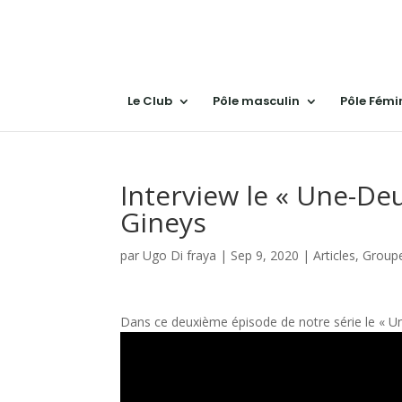
Le Club
Pôle masculin
Pôle Fémi
Interview le « Une-De
Gineys
par
Ugo Di fraya
|
Sep 9, 2020
|
Articles
,
Groupe
Dans ce deuxième épisode de notre série le « Une