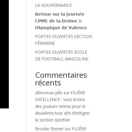
LA GOUVERNANCE
𝗥𝗲𝘁𝗼𝘂𝗿 𝘀𝘂𝗿 𝗹𝗮 𝗷𝗼𝘂𝗿𝗻𝗲́𝗲
𝗖𝗣𝗠𝗘 𝗱𝗲 𝗹𝗮 𝗗𝗿𝗼̂𝗺𝗲 &
𝗢𝗹𝘆𝗺𝗽𝗶𝗾𝘂𝗲 𝗱𝗲 𝗩𝗮𝗹𝗲𝗻𝗰𝗲
PORTES OUVERTES SECTION
FÉMININE
PORTES OUVERTES ECOLE
DE FOOTBALL MASCULINE
Commentaires
récents
zithromax pills
sur
FILIÈRE
EXCELLENCE : voici la liste
des joueurs retenu pour le
deuxième tour afin d’intégrer
la section sportive
Brooke Steiner
sur
FILIÈRE