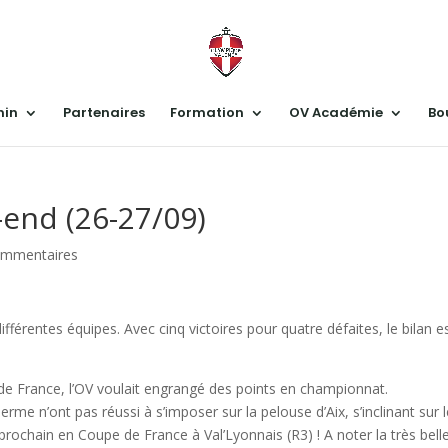
nin
Partenaires
Formation
OV Académie
Bo
-end (26-27/09)
ommentaires
rentes équipes. Avec cinq victoires pour quatre défaites, le bilan e
 de France, l’OV voulait engrangé des points en championnat.
me n’ont pas réussi à s’imposer sur la pelouse d’Aix, s’inclinant sur 
prochain en Coupe de France à Val’Lyonnais (R3) ! A noter la très bell