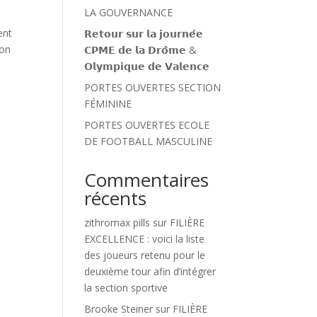
LA GOUVERNANCE
ent
𝗥𝗲𝘁𝗼𝘂𝗿 𝘀𝘂𝗿 𝗹𝗮 𝗷𝗼𝘂𝗿𝗻𝗲́𝗲
bon
𝗖𝗣𝗠𝗘 𝗱𝗲 𝗹𝗮 𝗗𝗿𝗼̂𝗺𝗲 &
𝗢𝗹𝘆𝗺𝗽𝗶𝗾𝘂𝗲 𝗱𝗲 𝗩𝗮𝗹𝗲𝗻𝗰𝗲
PORTES OUVERTES SECTION
FÉMININE
PORTES OUVERTES ECOLE
DE FOOTBALL MASCULINE
Commentaires
récents
zithromax pills
sur
FILIÈRE
EXCELLENCE : voici la liste
des joueurs retenu pour le
deuxième tour afin d’intégrer
la section sportive
Brooke Steiner
sur
FILIÈRE