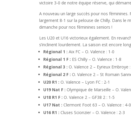
victoire 3-0 de notre équipe réserve, qui démar
A nouveau un large succès pour nos féminines. P
largement 8-1 sur la pelouse de Chilly. Dans le
dimanche pour nos féminines seniors !
Les U20 et U16 victorieux également. En revanch
s’inclinent lourdement. La saison est encore lo
Régional 1 :
Aix FC – O. Valence : 1-0
Régional 1 F :
ES Chilly – O. Valence : 1-8
Régional 3 :
O. Valence 2 – Eyrieux Embroye :
Régional 2 F :
O. Valence 2 – St Romain Sanne
U20 R1 :
O. Valence – Lyon FC : 2-1
U19 Nat F :
Olympique de Marseille – O. Valen
U18 R1 F :
O. Valence 2 – GF38 2 : 1-5
U17 Nat :
Clermont Foot 63 – O. Valence : 4-
U16 R1 :
Cluses Scionzier – O. Valence : 2-3