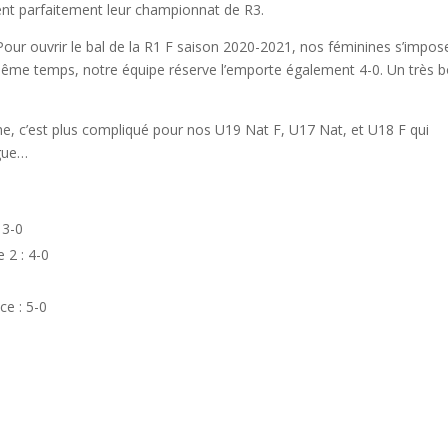
rent parfaitement leur championnat de R3.
our ouvrir le bal de la R1 F saison 2020-2021, nos féminines s’impos
 même temps, notre équipe réserve l’emporte également 4-0. Un très 
e, c’est plus compliqué pour nos U19 Nat F, U17 Nat, et U18 F qui
ngue…
 3-0
 2 : 4-0
ce : 5-0
0