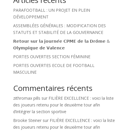
Articles récents
PARAFOOTBALL : UN PROJET EN PLEIN
DÉVELOPPEMENT
ASSEMBLÉES GÉNÉRALES : MODIFICATION DES
STATUTS ET STABILITÉ DE LA GOUVERNANCE
𝗥𝗲𝘁𝗼𝘂𝗿 𝘀𝘂𝗿 𝗹𝗮 𝗷𝗼𝘂𝗿𝗻𝗲́𝗲 𝗖𝗣𝗠𝗘 𝗱𝗲 𝗹𝗮 𝗗𝗿𝗼̂𝗺𝗲 &
𝗢𝗹𝘆𝗺𝗽𝗶𝗾𝘂𝗲 𝗱𝗲 𝗩𝗮𝗹𝗲𝗻𝗰𝗲
PORTES OUVERTES SECTION FÉMININE
PORTES OUVERTES ECOLE DE FOOTBALL
MASCULINE
Commentaires récents
zithromax pills
sur
FILIÈRE EXCELLENCE : voici la liste
des joueurs retenu pour le deuxième tour afin
d’intégrer la section sportive
Brooke Steiner
sur
FILIÈRE EXCELLENCE : voici la liste
des joueurs retenu pour le deuxième tour afin