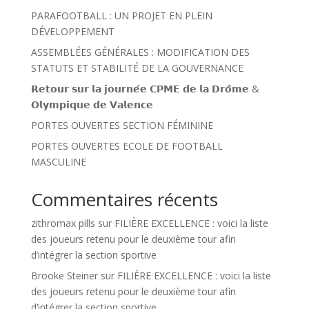
PARAFOOTBALL : UN PROJET EN PLEIN
DÉVELOPPEMENT
ASSEMBLÉES GÉNÉRALES : MODIFICATION DES
STATUTS ET STABILITÉ DE LA GOUVERNANCE
𝗥𝗲𝘁𝗼𝘂𝗿 𝘀𝘂𝗿 𝗹𝗮 𝗷𝗼𝘂𝗿𝗻𝗲́𝗲 𝗖𝗣𝗠𝗘 𝗱𝗲 𝗹𝗮 𝗗𝗿𝗼̂𝗺𝗲 &
𝗢𝗹𝘆𝗺𝗽𝗶𝗾𝘂𝗲 𝗱𝗲 𝗩𝗮𝗹𝗲𝗻𝗰𝗲
PORTES OUVERTES SECTION FÉMININE
PORTES OUVERTES ECOLE DE FOOTBALL
MASCULINE
Commentaires récents
zithromax pills
sur
FILIÈRE EXCELLENCE : voici la liste
des joueurs retenu pour le deuxième tour afin
d’intégrer la section sportive
Brooke Steiner
sur
FILIÈRE EXCELLENCE : voici la liste
des joueurs retenu pour le deuxième tour afin
d’intégrer la section sportive