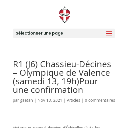
Sélectionner une page
R1 (J6) Chassieu-Décines
– Olympique de Valence
(samedi 13, 19h)Pour
une confirmation
par
gaetan
|
Nov 13, 2021
|
Articles
|
0 commentaires
Victorieux, samedi dernier, d’Échirolles (3-1), les