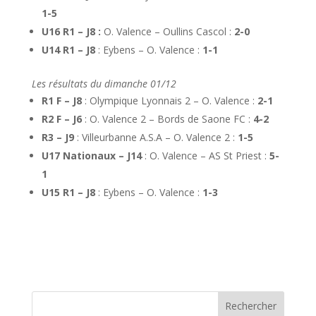
1-5
U16 R1 – J8 :
O. Valence – Oullins Cascol :
2-0
U14 R1 – J8
: Eybens – O. Valence :
1-1
Les résultats du dimanche 01/12
R1 F – J8
: Olympique Lyonnais 2 – O. Valence :
2-1
R2 F – J6
: O. Valence 2 – Bords de Saone FC :
4-2
R3 – J9
: Villeurbanne A.S.A – O. Valence 2 :
1-5
U17 Nationaux – J14
: O. Valence – AS St Priest :
5-
1
U15 R1 – J8
: Eybens – O. Valence :
1-3
Rechercher