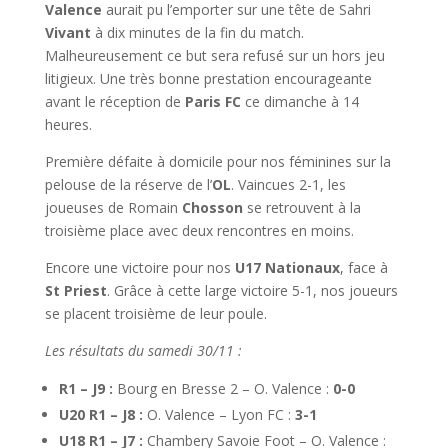
Valence
aurait pu l’emporter sur une tête de Sahri
Vivant
à dix minutes de la fin du match.
Malheureusement ce but sera refusé sur un hors jeu
litigieux. Une très bonne prestation encourageante
avant le réception de
Paris FC
ce dimanche à 14
heures.
Première défaite à domicile pour nos féminines sur la
pelouse de la réserve de l’
OL
. Vaincues 2-1, les
joueuses de Romain
Chosson
se retrouvent à la
troisième place avec deux rencontres en moins.
Encore une victoire pour nos
U17 Nationaux
, face à
St Priest
. Grâce à cette large victoire 5-1, nos joueurs
se placent troisième de leur poule.
Les résultats du samedi 30/11 :
R1 – J9 :
Bourg en Bresse 2 – O. Valence :
0-0
U20 R1 – J8 :
O. Valence – Lyon FC :
3-1
U18 R1 – J7 :
Chambery Savoie Foot – O. Valence :