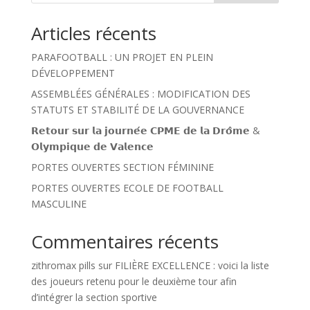
Articles récents
PARAFOOTBALL : UN PROJET EN PLEIN
DÉVELOPPEMENT
ASSEMBLÉES GÉNÉRALES : MODIFICATION DES
STATUTS ET STABILITÉ DE LA GOUVERNANCE
𝗥𝗲𝘁𝗼𝘂𝗿 𝘀𝘂𝗿 𝗹𝗮 𝗷𝗼𝘂𝗿𝗻𝗲́𝗲 𝗖𝗣𝗠𝗘 𝗱𝗲 𝗹𝗮 𝗗𝗿𝗼̂𝗺𝗲 &
𝗢𝗹𝘆𝗺𝗽𝗶𝗾𝘂𝗲 𝗱𝗲 𝗩𝗮𝗹𝗲𝗻𝗰𝗲
PORTES OUVERTES SECTION FÉMININE
PORTES OUVERTES ECOLE DE FOOTBALL
MASCULINE
Commentaires récents
zithromax pills
sur
FILIÈRE EXCELLENCE : voici la liste
des joueurs retenu pour le deuxième tour afin
d’intégrer la section sportive