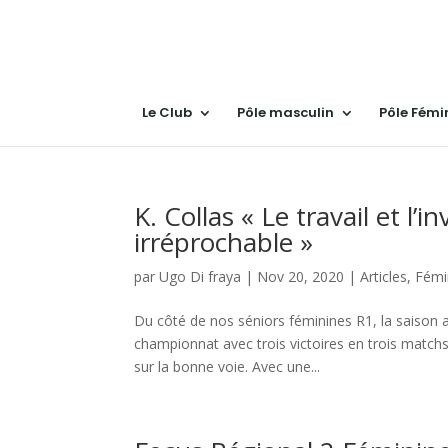
Le Club
Pôle masculin
Pôle Fémi
K. Collas « Le travail et l
irréprochable »
par
Ugo Di fraya
|
Nov 20, 2020
|
Articles
,
Fémi
Du côté de nos séniors féminines R1, la saison a
championnat avec trois victoires en trois matchs
sur la bonne voie. Avec une...