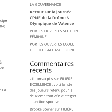
LA GOUVERNANCE
𝗥𝗲𝘁𝗼𝘂𝗿 𝘀𝘂𝗿 𝗹𝗮 𝗷𝗼𝘂𝗿𝗻𝗲́𝗲
𝗖𝗣𝗠𝗘 𝗱𝗲 𝗹𝗮 𝗗𝗿𝗼̂𝗺𝗲 &
quipe
𝗢𝗹𝘆𝗺𝗽𝗶𝗾𝘂𝗲 𝗱𝗲 𝗩𝗮𝗹𝗲𝗻𝗰𝗲
10-0
PORTES OUVERTES SECTION
FÉMININE
PORTES OUVERTES ECOLE
DE FOOTBALL MASCULINE
Commentaires
)
,
pe
récents
zithromax pills
sur
FILIÈRE
.
EXCELLENCE : voici la liste
: La
des joueurs retenu pour le
deuxième tour afin d’intégrer
la section sportive
Brooke Steiner
sur
FILIÈRE