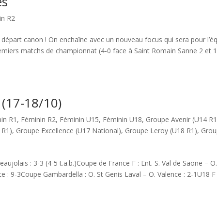
es
in R2
départ canon ! On enchaîne avec un nouveau focus qui sera pour l’é
premiers matchs de championnat (4-0 face à Saint Romain Sanne 2 et 
 (17-18/10)
in R1
,
Féminin R2
,
Féminin U15
,
Féminin U18
,
Groupe Avenir (U14 R1
 R1)
,
Groupe Excellence (U17 National)
,
Groupe Leroy (U18 R1)
,
Grou
aujolais : 3-3 (4-5 t.a.b.)Coupe de France F : Ent. S. Val de Saone – O
e : 9-3Coupe Gambardella : O. St Genis Laval – O. Valence : 2-1U18 F 