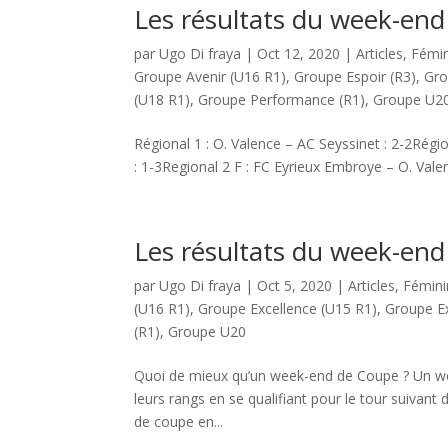
Les résultats du week-end
par
Ugo Di fraya
|
Oct 12, 2020
|
Articles
,
Fémin
Groupe Avenir (U16 R1)
,
Groupe Espoir (R3)
,
Gro
(U18 R1)
,
Groupe Performance (R1)
,
Groupe U2
Régional 1 : O. Valence – AC Seyssinet : 2-2Régio
: 1-3Regional 2 F : FC Eyrieux Embroye – O. Valenc
Les résultats du week-end
par
Ugo Di fraya
|
Oct 5, 2020
|
Articles
,
Fémini
(U16 R1)
,
Groupe Excellence (U15 R1)
,
Groupe Ex
(R1)
,
Groupe U20
Quoi de mieux qu’un week-end de Coupe ? Un wee
leurs rangs en se qualifiant pour le tour suivan
de coupe en...