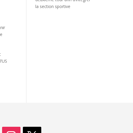
la section sportive
nir
ce
t
l’US