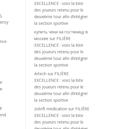
EXCELLENCE : voici la liste
des joueurs retenu pour le
)
,
deuxième tour afin d’intégrer
eroy
la section sportive
купить чеки на гостиницу в
москве
sur
FILIÈRE
ence
EXCELLENCE : voici la liste
des joueurs retenu pour le
deuxième tour afin d’intégrer
la section sportive
Artech
sur
FILIÈRE
EXCELLENCE : voici la liste
ir
des joueurs retenu pour le
ce
deuxième tour afin d’intégrer
la section sportive
mé
zoloft medication
sur
FILIÈRE
-end
EXCELLENCE : voici la liste
des joueurs retenu pour le
deuxième tour afin d’intégrer