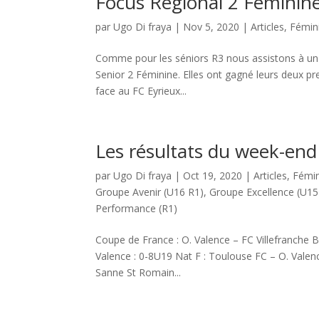
Focus Régional 2 Féminin
par
Ugo Di fraya
|
Nov 5, 2020
|
Articles
,
Fémin
Comme pour les séniors R3 nous assistons à un 
Senior 2 Féminine. Elles ont gagné leurs deux 
face au FC Eyrieux...
Les résultats du week-end
par
Ugo Di fraya
|
Oct 19, 2020
|
Articles
,
Fémin
Groupe Avenir (U16 R1)
,
Groupe Excellence (U15
Performance (R1)
Coupe de France : O. Valence – FC Villefranche Be
Valence : 0-8U19 Nat F : Toulouse FC – O. Valenc
Sanne St Romain...