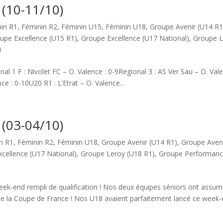
 (10-11/10)
in R1
,
Féminin R2
,
Féminin U15
,
Féminin U18
,
Groupe Avenir (U14 R1
upe Excellence (U15 R1)
,
Groupe Excellence (U17 National)
,
Groupe L
0
nal 1 F : Nivolet FC – O. Valence : 0-9Regional 3 : AS Ver Sau – O. Val
e : 0-10U20 R1 : L’Etrat – O. Valence...
 (03-04/10)
n R1
,
Féminin R2
,
Féminin U18
,
Groupe Avenir (U14 R1)
,
Groupe Aven
cellence (U17 National)
,
Groupe Leroy (U18 R1)
,
Groupe Performan
k-end rempli de qualification ! Nos deux équipes séniors ont assu
t de la Coupe de France ! Nos U18 avaient parfaitement lancé ce week