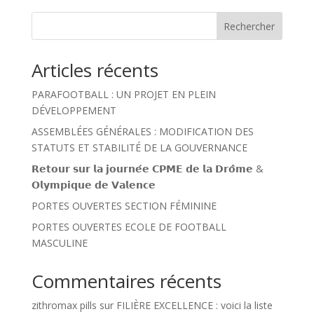
Rechercher
Articles récents
PARAFOOTBALL : UN PROJET EN PLEIN
DÉVELOPPEMENT
ASSEMBLÉES GÉNÉRALES : MODIFICATION DES
STATUTS ET STABILITÉ DE LA GOUVERNANCE
𝗥𝗲𝘁𝗼𝘂𝗿 𝘀𝘂𝗿 𝗹𝗮 𝗷𝗼𝘂𝗿𝗻𝗲́𝗲 𝗖𝗣𝗠𝗘 𝗱𝗲 𝗹𝗮 𝗗𝗿𝗼̂𝗺𝗲 &
𝗢𝗹𝘆𝗺𝗽𝗶𝗾𝘂𝗲 𝗱𝗲 𝗩𝗮𝗹𝗲𝗻𝗰𝗲
PORTES OUVERTES SECTION FÉMININE
PORTES OUVERTES ECOLE DE FOOTBALL
MASCULINE
Commentaires récents
zithromax pills
sur
FILIÈRE EXCELLENCE : voici la liste