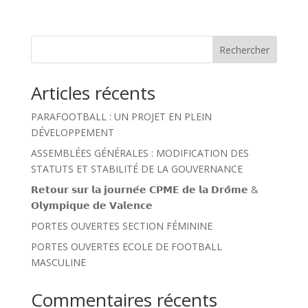
Rechercher
Articles récents
PARAFOOTBALL : UN PROJET EN PLEIN
DÉVELOPPEMENT
ASSEMBLÉES GÉNÉRALES : MODIFICATION DES
STATUTS ET STABILITÉ DE LA GOUVERNANCE
𝗥𝗲𝘁𝗼𝘂𝗿 𝘀𝘂𝗿 𝗹𝗮 𝗷𝗼𝘂𝗿𝗻𝗲́𝗲 𝗖𝗣𝗠𝗘 𝗱𝗲 𝗹𝗮 𝗗𝗿𝗼̂𝗺𝗲 &
𝗢𝗹𝘆𝗺𝗽𝗶𝗾𝘂𝗲 𝗱𝗲 𝗩𝗮𝗹𝗲𝗻𝗰𝗲
PORTES OUVERTES SECTION FÉMININE
PORTES OUVERTES ECOLE DE FOOTBALL
MASCULINE
Commentaires récents